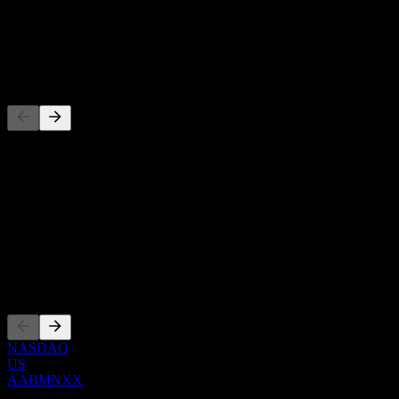
-
Dividenda
-
Konkurenti
Tento seznam je analýza založená na nedávných tržních událostech.
Nejde o investiční doporučení.
O aplikaci
Show more...
CEO
Zalistování
NASDAQ
US
AABMNXX