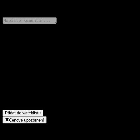
0 Comments
Poděl se o svůj názor
FAQ
Jaká je dnes cena akcie společnosti GS Finance Autocallable
Snowball Worst Of Barrier Note AABMNXX?
▼
Jaký ticker má akcie společnosti GS Finance Autocallable
Snowball Worst Of Barrier Note AABMNXX?
▼
Do jakého sektoru patří GS Finance Autocallable Snowball Worst
Of Barrier Note AABMNXX?
▼
Kdy společnost GS Finance Autocallable Snowball Worst Of
Barrier Note AABMNXX provedla split akcií?
▼
Přidat do watchlistu
Cenové upozornění