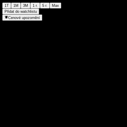
1T
1M
3M
1 r.
5 r.
Max
Přidat do watchlistu
Cenové upozornění
Statistiky
Denní maximum
-
Denní minimum
-
52týdenní maximum
10,33
52týdenní minimum
8,23
Objem obchodů
-
Prům. objem
-
Tržní kap.
0
Poměr P/E
-
Dividendový výnos