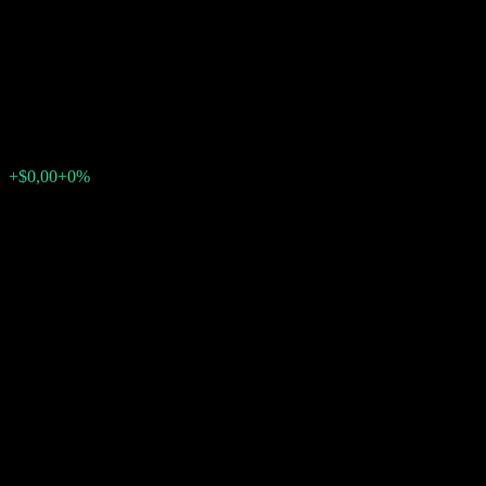
Snowball Worst Of Barrier
Note AABMNXX
$9,72
0
+$0,00
+0%
Poslední týden