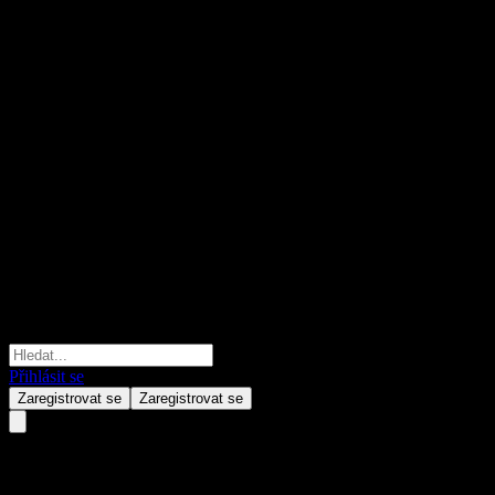
Přihlásit se
Zaregistrovat se
Zaregistrovat se
GS Finance Autocallable