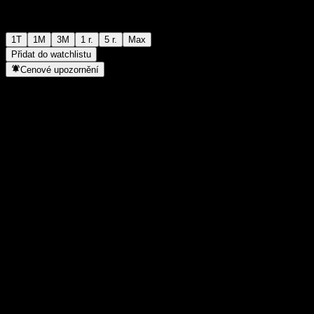
1T
1M
3M
1 r.
5 r.
Max
Přidat do watchlistu
Cenové upozornění
Statistiky
Denní maximum
-
Denní minimum
-
52týdenní maximum
92,19
52týdenní minimum
77,26
Objem obchodů
-
Prům. objem
-
Tržní kap.
0
Poměr P/E