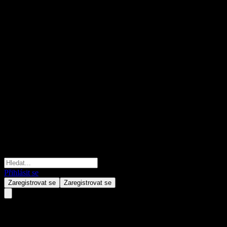
Přihlásit se
Zaregistrovat se
Zaregistrovat se
JPMorgan Chase Financial