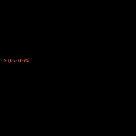
Company LLC Issuer Callable
Range Accrual Worst Of
Barrier Note AAINRXX
$80,17
0
-$0,05
-0,06%
Poslední týden