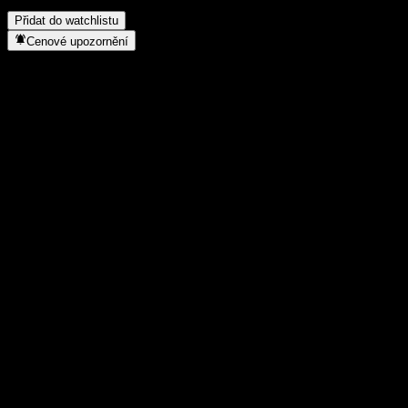
provedla split akcií?
▼
Přidat do watchlistu
Cenové upozornění