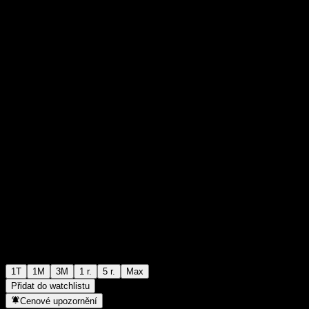
$130,36
0
+$0,00
+0%
Poslední týden
1T
1M
3M
1 r.
5 r.
Max
Přidat do watchlistu
Cenové upozornění