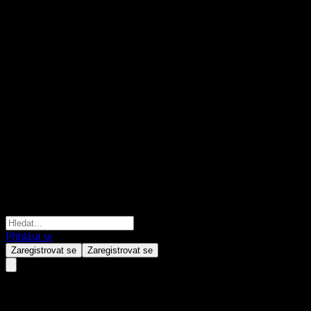
Přihlásit se
Zaregistrovat se
Zaregistrovat se
JPMorgan Chase Financial Co