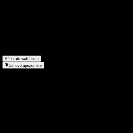
Poděl se o svůj názor
FAQ
Jaká je dnes cena akcie společnosti JPMorgan Chase Financia
Jaký ticker má akcie společnosti JPMorgan Chase Financial C
Do jakého sektoru patří JPMorgan Chase Financial Company L
Kdy společnost JPMorgan Chase Financial Company LLC Capped 
Přidat do watchlistu
Cenové upozornění