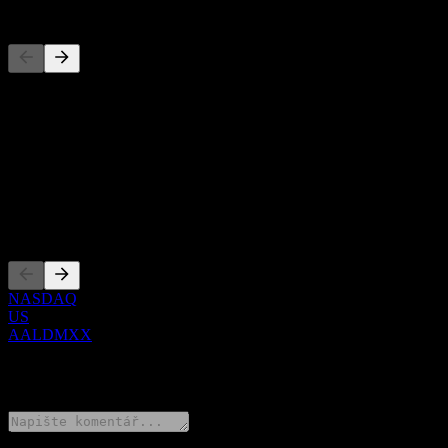
Konkurenti
Tento seznam je analýza založená na nedávných tržních událostech. N
O aplikaci
Show more...
CEO
Zalistování
NASDAQ
US
AALDMXX
0 Comments