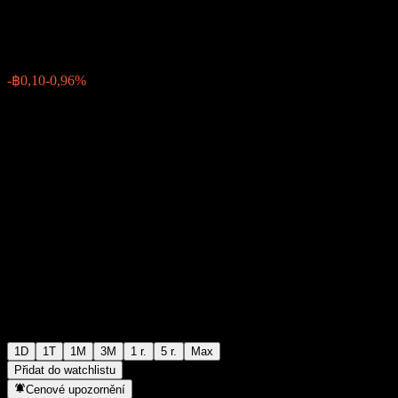
฿10,30
193931
-฿0,10
-0,96%
Friday 09:35
1D
1T
1M
3M
1 r.
5 r.
Max
Přidat do watchlistu
Cenové upozornění