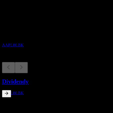
Nadcházející
Bez dividendy
10
AUG
Apple
Zvýšeno
AAPL80.BK
Vyplacená dividenda
7
Dividendy
SEP
Apple
Zvýšeno
AAPL80.BK
0,35
%
Dividendový výnos
Sep 26
฿0,01