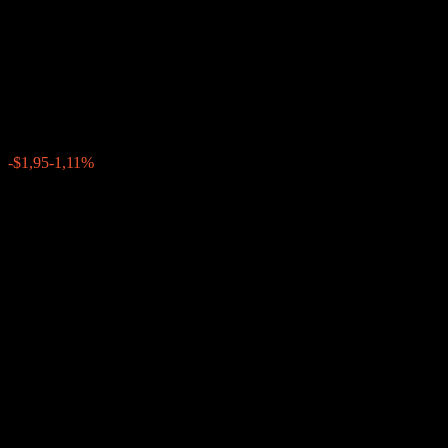
Worst Of Barrier Note
AAUTJXX
$174,45
0
-$1,95
-1,11%
Poslední týden