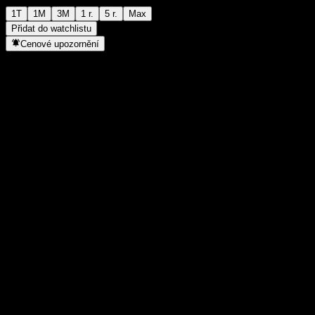
1T
1M
3M
1 r.
5 r.
Max
Přidat do watchlistu
Cenové upozornění
Statistiky
Denní maximum
-
Denní minimum
-
52týdenní maximum
174,45
52týdenní minimum
127,31
Objem obchodů
-
Prům. objem
-
Tržní kap.
0
Poměr P/E
-
Dividendový výnos