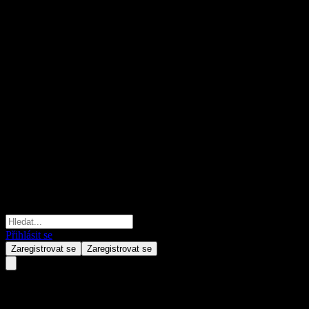
Přihlásit se
Zaregistrovat se
Zaregistrovat se
GS Finance Point to Point