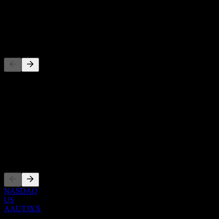
-
Dividenda
-
Konkurenti
Tento seznam je analýza založená na nedávných tržních událostech.
Nejde o investiční doporučení.
O aplikaci
Show more...
CEO
Zalistování
NASDAQ
US
AAUTJXX