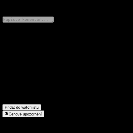
0 Comments
Poděl se o svůj názor
FAQ
Jaká je dnes cena akcie společnosti GS Finance Point to Point
Worst Of Barrier Note AAUTJXX?
▼
Jaký ticker má akcie společnosti GS Finance Point to Point Worst
Of Barrier Note AAUTJXX?
▼
Do jakého sektoru patří GS Finance Point to Point Worst Of
Barrier Note AAUTJXX?
▼
Kdy společnost GS Finance Point to Point Worst Of Barrier Note
AAUTJXX provedla split akcií?
▼
Přidat do watchlistu
Cenové upozornění