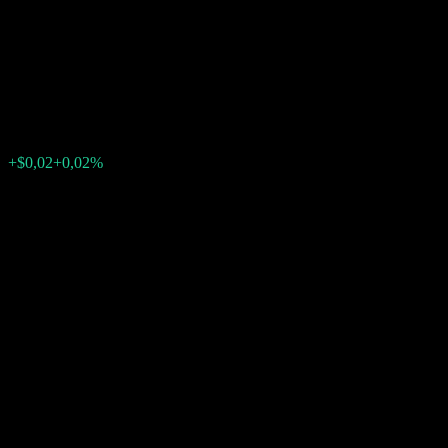
ITM Digital Worst Of Buffer
Note ABLBGXX
$111,42
0
+$0,02
+0,02%
Poslední týden