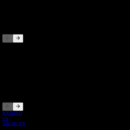
-
Dividenda
-
Konkurenti
Tento seznam je analýza založená na nedávných tržních událostech.
Nejde o investiční doporučení.
O aplikaci
Show more...
CEO
Zalistování
NASDAQ
US
ABLBGXX