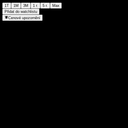
1T
1M
3M
1 r.
5 r.
Max
Přidat do watchlistu
Cenové upozornění
Statistiky
Denní maximum
-
Denní minimum
-
52týdenní maximum
111,42
52týdenní minimum
102,03
Objem obchodů
-
Prům. objem
-
Tržní kap.
0
Poměr P/E
-
Dividendový výnos