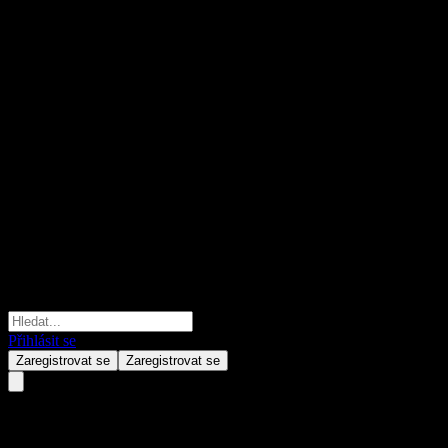
Přihlásit se
Zaregistrovat se
Zaregistrovat se
Morgan Stanley Finance LLC