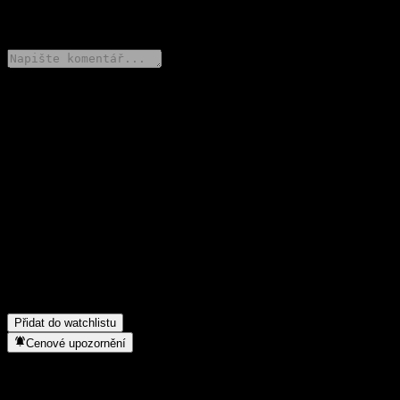
0 Comments
Poděl se o svůj názor
FAQ
Jaká je dnes cena akcie společnosti Morgan Stanley Finance LLC
ITM Digital Worst Of Buffer Note ABLBGXX?
▼
Jaký ticker má akcie společnosti Morgan Stanley Finance LLC
ITM Digital Worst Of Buffer Note ABLBGXX?
▼
Do jakého sektoru patří Morgan Stanley Finance LLC ITM
Digital Worst Of Buffer Note ABLBGXX?
▼
Kdy společnost Morgan Stanley Finance LLC ITM Digital Worst
Of Buffer Note ABLBGXX provedla split akcií?
▼
Přidat do watchlistu
Cenové upozornění