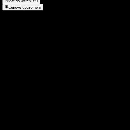
Přidat do watchlistu
Cenové upozornění
Statistiky
Denní maximum
-
Denní minimum
-
52týdenní maximum
102,27
52týdenní minimum
84,22
Objem obchodů
-
Prům. objem
-
Tržní kap.
0
Poměr P/E
-
Dividendový výnos
-
Dividenda