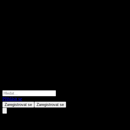
Přihlásit se
Zaregistrovat se
Zaregistrovat se
JPMorgan Chase Financial Comp