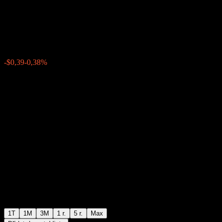
ABRYYXX
$101,61
0
-$0,39
-0,38%
Poslední týden
1T
1M
3M
1 r.
5 r.
Max