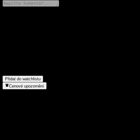
Poděl se o svůj názor
FAQ
Jaká je dnes cena akcie společnosti JPMorgan Chase Financial 
Jaký ticker má akcie společnosti JPMorgan Chase Financial Com
Roste cena akcií společnosti JPMorgan Chase Financial Compan
Do jakého sektoru patří JPMorgan Chase Financial Company LLC
Kdy společnost JPMorgan Chase Financial Company LLC Autocalla
Přidat do watchlistu
Cenové upozornění