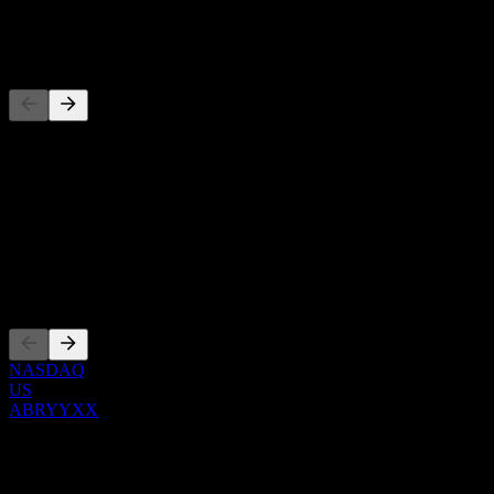
-
Konkurenti
Tento seznam je analýza založená na nedávných tržních událostech. N
O aplikaci
Show more...
CEO
Zalistování
NASDAQ
US
ABRYYXX
0 Comments