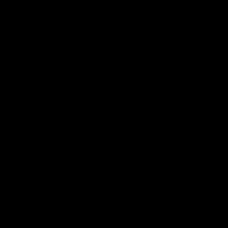
?
▼
▼
?
▼