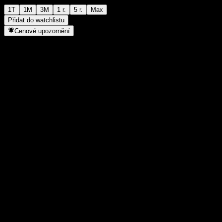
1T
1M
3M
1 r.
5 r.
Max
Přidat do watchlistu
Cenové upozornění
Statistiky
Denní maximum
-
Denní minimum
-
52týdenní maximum
121,61
52týdenní minimum
98,09
Objem obchodů
-
Prům. objem
-
Tržní kap.
0
Poměr P/E
-
Dividendový výnos