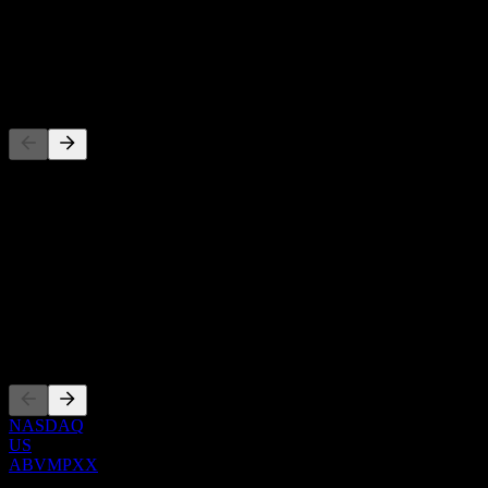
-
Dividenda
-
Konkurenti
Tento seznam je analýza založená na nedávných tržních událostech.
Nejde o investiční doporučení.
O aplikaci
Show more...
CEO
Zalistování
NASDAQ
US
ABVMPXX