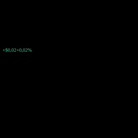
to Point Worst Of Barrier Note
ABVMPXX
$121,61
0
+$0,02
+0,02%
Poslední týden