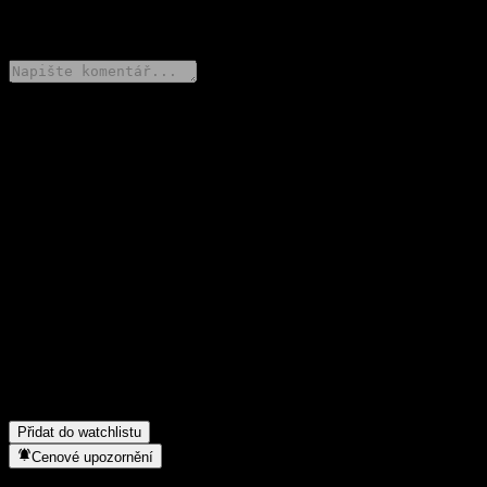
0 Comments
Poděl se o svůj názor
FAQ
Jaká je dnes cena akcie společnosti HSBC USA Autocallable
Point to Point Worst Of Barrier Note ABVMPXX?
▼
Jaký ticker má akcie společnosti HSBC USA Autocallable Point
to Point Worst Of Barrier Note ABVMPXX?
▼
Roste cena akcií společnosti HSBC USA Autocallable Point to
Point Worst Of Barrier Note ABVMPXX?
▼
Do jakého sektoru patří HSBC USA Autocallable Point to Point
Worst Of Barrier Note ABVMPXX?
▼
Kdy společnost HSBC USA Autocallable Point to Point Worst
Of Barrier Note ABVMPXX provedla split akcií?
▼
Přidat do watchlistu
Cenové upozornění