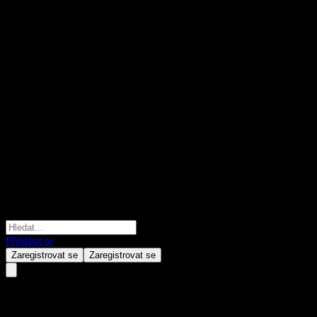
Přihlásit se
Zaregistrovat se
Zaregistrovat se
HSBC USA Autocallable Point