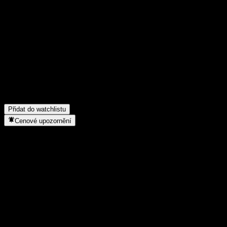
Poděl se o svůj názor
FAQ
Jaká je dnes cena akcie společnosti Bank of Montreal Capped Po
Jaký ticker má akcie společnosti Bank of Montreal Capped Poin
Roste cena akcií společnosti Bank of Montreal Capped Point to
Do jakého sektoru patří Bank of Montreal Capped Point to Poin
Kdy společnost Bank of Montreal Capped Point to Point Buffer N
Přidat do watchlistu
Cenové upozornění