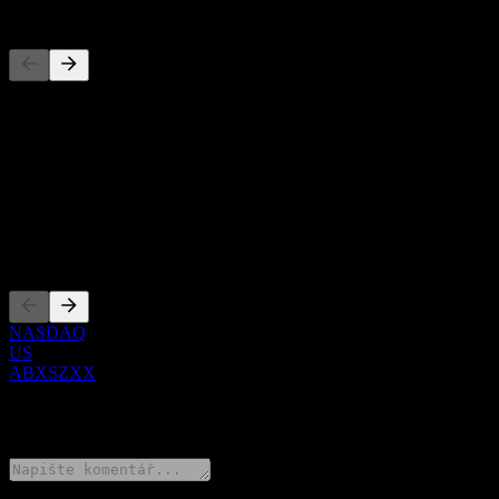
Konkurenti
Tento seznam je analýza založená na nedávných tržních událostech. N
O aplikaci
Show more...
CEO
Zalistování
NASDAQ
US
ABXSZXX
0 Comments