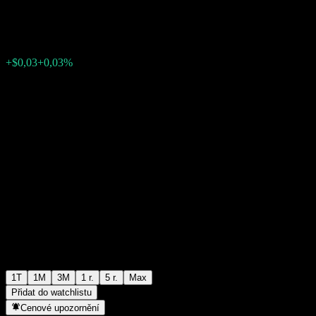
$108,55
0
+$0,03
+0,03%
Poslední týden
1T
1M
3M
1 r.
5 r.
Max
Přidat do watchlistu
Cenové upozornění