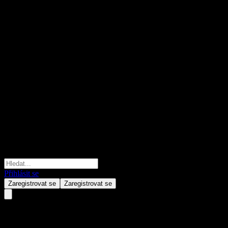
Přihlásit se
Zaregistrovat se
Zaregistrovat se
Bank of Montreal Capped Poin