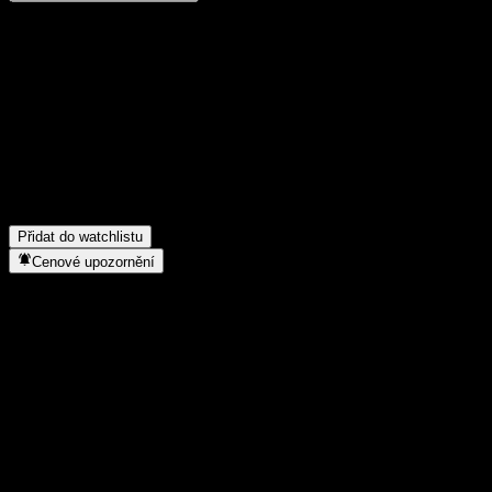
Poděl se o svůj názor
FAQ
Jaká je dnes cena akcie společnosti ABXULXX?
▼
Jaký ticker má akcie společnosti ABXULXX?
▼
Do jakého sektoru patří ABXULXX?
▼
Kdy společnost ABXULXX provedla split akcií?
▼
Přidat do watchlistu
Cenové upozornění