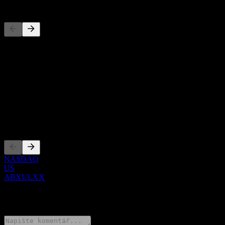
Konkurenti
Tento seznam je analýza založená na nedávných tržních událostech.
Nejde o investiční doporučení.
O aplikaci
Show more...
CEO
Zalistování
NASDAQ
US
ABXULXX
0 Comments