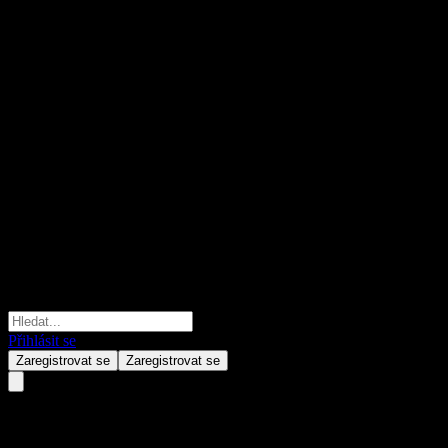
Přihlásit se
Zaregistrovat se
Zaregistrovat se
ABXULXX