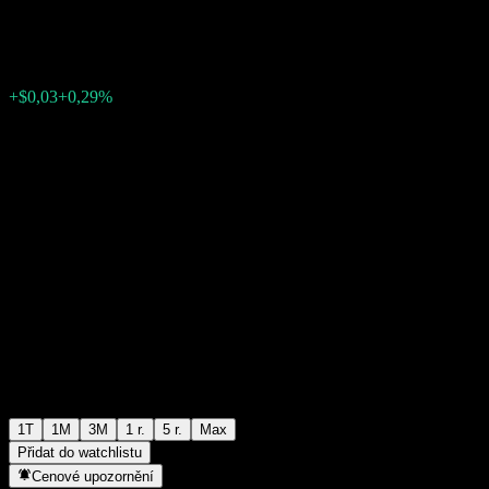
$10,36
0
+$0,03
+0,29%
Poslední týden
1T
1M
3M
1 r.
5 r.
Max
Přidat do watchlistu
Cenové upozornění