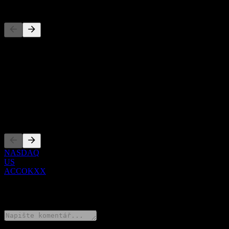
Konkurenti
Tento seznam je analýza založená na nedávných tržních událostech. N
O aplikaci
Show more...
CEO
Zalistování
NASDAQ
US
ACCOKXX
0 Comments