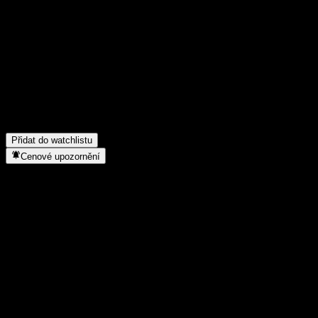
Poděl se o svůj názor
FAQ
Jaká je dnes cena akcie společnosti JPMorgan Chase Financial
Jaký ticker má akcie společnosti JPMorgan Chase Financial C
Do jakého sektoru patří JPMorgan Chase Financial Company LL
Kdy společnost JPMorgan Chase Financial Company LLC Autocal
Přidat do watchlistu
Cenové upozornění