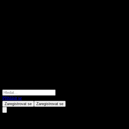
Přihlásit se
Zaregistrovat se
Zaregistrovat se
JPMorgan Chase Financial Co