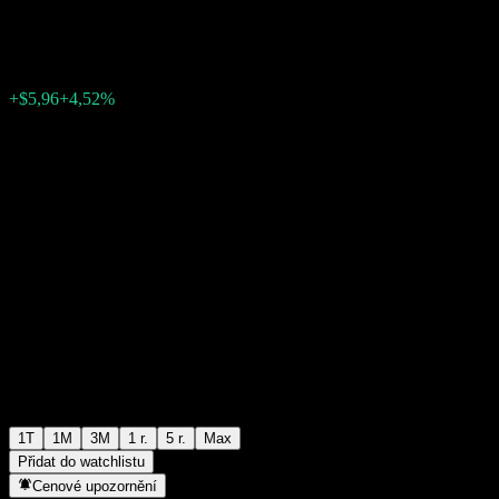
$137,71
0
+$5,96
+4,52%
Poslední týden
1T
1M
3M
1 r.
5 r.
Max
Přidat do watchlistu
Cenové upozornění