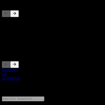
Konkurenti
Tento seznam je analýza založená na nedávných tržních událostech. N
O aplikaci
Show more...
CEO
Zalistování
NASDAQ
US
ACFYFXX
0 Comments