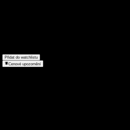
Poděl se o svůj názor
FAQ
Jaká je dnes cena akcie společnosti ACFYFXX?
▼
Jaký ticker má akcie společnosti ACFYFXX?
▼
Do jakého sektoru patří ACFYFXX?
▼
Kdy společnost ACFYFXX provedla split akcií?
▼
Přidat do watchlistu
Cenové upozornění