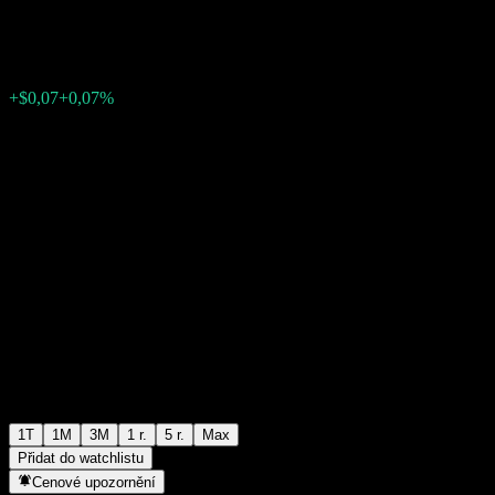
$100,42
0
+$0,07
+0,07%
Poslední týden
1T
1M
3M
1 r.
5 r.
Max
Přidat do watchlistu
Cenové upozornění