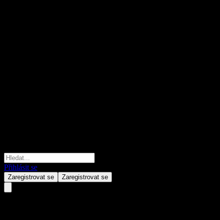
Přihlásit se
Zaregistrovat se
Zaregistrovat se
Citigroup Global Markets