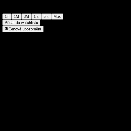
1T
1M
3M
1 r.
5 r.
Max
Přidat do watchlistu
Cenové upozornění
Statistiky
Denní maximum
-
Denní minimum
-
52týdenní maximum
102,37
52týdenní minimum
88,02
Objem obchodů
-
Prům. objem
-
Tržní kap.
0
Poměr P/E