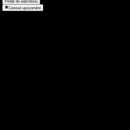
Přidat do watchlistu
Cenové upozornění