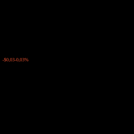
Autocallable Step Up Point to
Point Worst Of Barrier Note
ACNAPXX
$102,37
0
-$0,03
-0,03%
Poslední týden