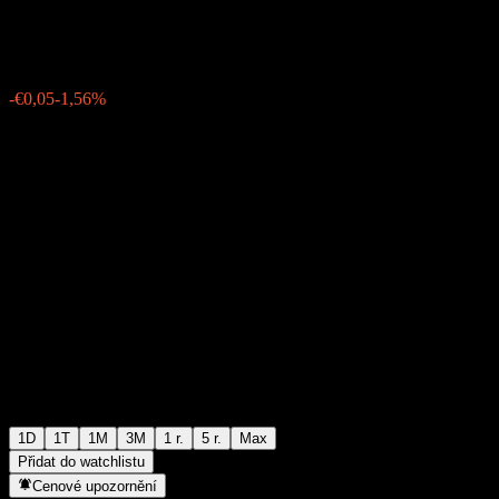
€3,15
0
-€0,05
-1,56%
06:01 Dnes
1D
1T
1M
3M
1 r.
5 r.
Max
Přidat do watchlistu
Cenové upozornění