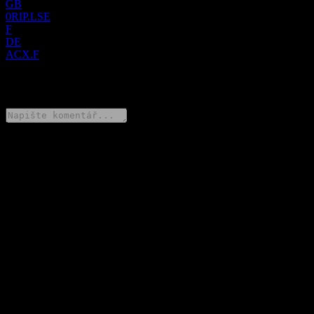
GB
0RIP.LSE
F
DE
ACX.F
0 Comments
Poděl se o svůj názor
FAQ
Jaká je dnes cena akcie společnosti Bet-At-Home.Com?
▼
Jaký ticker má akcie společnosti Bet-At-Home.Com?
▼
Roste cena akcií společnosti Bet-At-Home.Com?
▼
Jaké byly tržby společnosti Bet-At-Home.Com za minulý rok?
▼
Jaký je čistý zisk společnosti Bet-At-Home.Com za minulý rok?
▼
Vyplácí Bet-At-Home.Com dividendy?
▼
Do jakého sektoru patří Bet-At-Home.Com?
▼