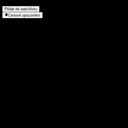
Kdy společnost Bet-At-Home.Com provedla split akcií?
▼
Přidat do watchlistu
Cenové upozornění