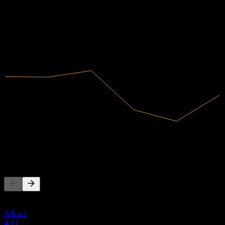
6,16%
Zisková marže
Zisková
2020
2021
2022
2023
2024
2025
36,86M
Tržby
2,27M
Čistý zisk
Lidé také sledují
Tento seznam vychází ze seznamů sledovaných titulů uživatelů
Stock Events, kteří sledují ACX.MU. Není to investiční doporučení.
Allianz
11