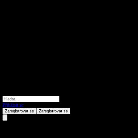
Přihlásit se
Zaregistrovat se
Zaregistrovat se
Bet-At-Home.Com