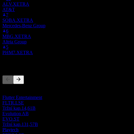
ALV.XETRA
AT&T
7
SOBA.XETRA
Mercedes-Benz Group
6
MBG.XETRA
Altria Group
5
PHM7.XETRA
Konkurenti
Tento seznam je analýza založená na nedávných tržních událostech.
Nejde o investiční doporučení.
Flutter Entertainment
FLTR.LSE
Tržní kap.
14,61B
Evolution AB
EVO.ST
Tržní kap.
131,57B
Playtech