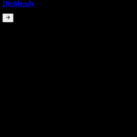
Dividendy
0
%
Dividendový výnos
May 21
€2,50
Jul 20
€2,00
May 19
€3,00
May 19
€3,50
May 18
€3,00
10letý růst
N/A
5letý růst
N/A
3letý růst
N/A
Růst za 1 rok
N/A