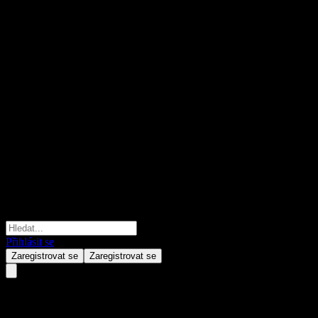
Přihlásit se
Zaregistrovat se
Zaregistrovat se
ADCB UAE Equity Fund-Dis