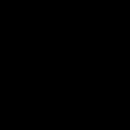
?
▼
?
▼