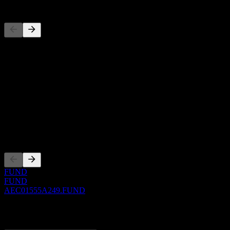
Konkurenti
Tento seznam je analýza založená na nedávných tržních událostech. N
O aplikaci
Show more...
CEO
ISIN
AEC01555A249
Zalistování
FUND
FUND
AEC01555A249.FUND
0 Comments