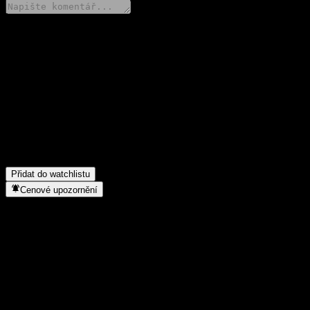
Poděl se o svůj názor
FAQ
Jaká je dnes cena akcie společnosti ADCB UAE Equity Fund-Dis
Jaký ticker má akcie společnosti ADCB UAE Equity Fund-Dis?
▼
Roste cena akcií společnosti ADCB UAE Equity Fund-Dis?
▼
Do jakého sektoru patří ADCB UAE Equity Fund-Dis?
▼
Kdy společnost ADCB UAE Equity Fund-Dis provedla split akcií
Přidat do watchlistu
Cenové upozornění