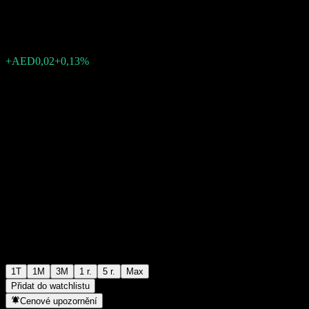
AED11,17
0
+AED0,02
+0,13%
Poslední týden
1T
1M
3M
1 r.
5 r.
Max
Přidat do watchlistu
Cenové upozornění