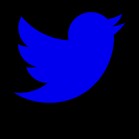
©
2026
Stock Events GmbH