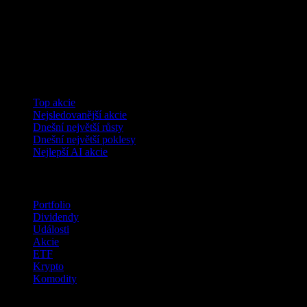
Kolekce
Top akcie
Nejsledovanější akcie
Dnešní největší růsty
Dnešní největší poklesy
Nejlepší AI akcie
Funkce
Portfolio
Dividendy
Události
Akcie
ETF
Krypto
Komodity
company