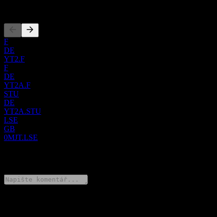
známá jako Antena 3 de Televisión, S.A. Atresmedia Corporación
Zalistování
de Medios de Comunicación, S.A. byla založena v roce 1988 se
sídlem v Madridu ve Španělsku.
F
DE
YT2.F
F
DE
YT2A.F
STU
DE
YT2A.STU
LSE
GB
0MJT.LSE
0 Comments
Poděl se o svůj názor