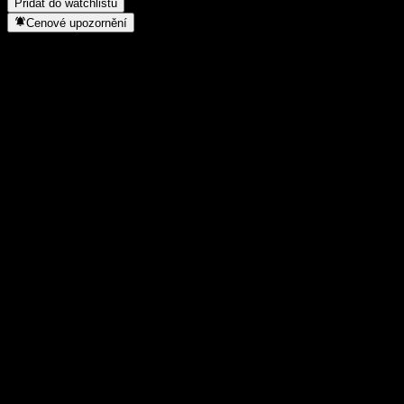
Přidat do watchlistu
Cenové upozornění
Statistiky
Denní maximum
6
Denní minimum
6
52týdenní maximum
6,68
52týdenní minimum
5,75
Objem obchodů
19 600
Prům. objem
321
Tržní kap.
1,35B
Poměr P/E
18,75
Dividendový výnos
7,55%
Dividenda