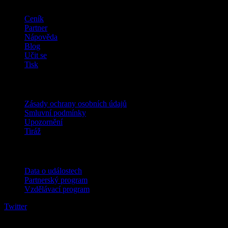
Ceník
Partner
Nápověda
Blog
Učit se
Tisk
Právní
Zásady ochrany osobních údajů
Smluvní podmínky
Upozornění
Tiráž
Pro firmy
Data o událostech
Partnerský program
Vzdělávací program
Twitter