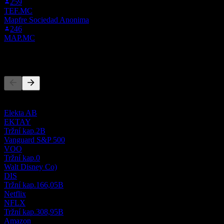
259
TEF.MC
Mapfre Sociedad Anonima
246
MAP.MC
Konkurenti
Tento seznam je analýza založená na nedávných tržních událostech.
Nejde o investiční doporučení.
Elekta AB
EKTAY
Tržní kap.
2B
Vanguard S&P 500
VOO
Tržní kap.
0
Walt Disney Co)
DIS
Tržní kap.
166,05B
Netflix
NFLX
Tržní kap.
308,95B
Amazon