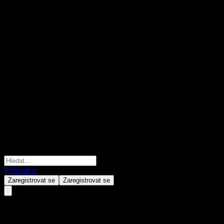
Přihlásit se
Zaregistrovat se
Zaregistrovat se
Atresmedia Corporacion De