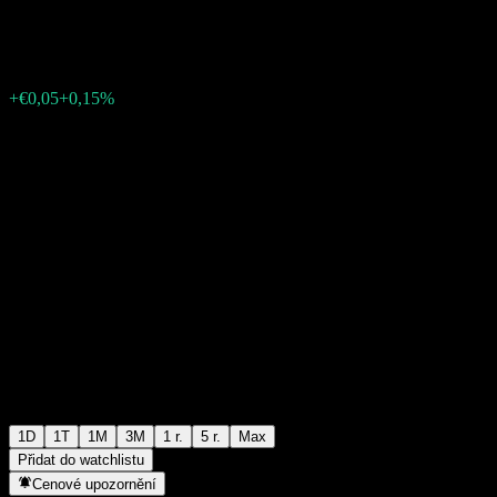
€33,42
226
+€0,05
+0,15%
Friday 19:46
1D
1T
1M
3M
1 r.
5 r.
Max
Přidat do watchlistu
Cenové upozornění