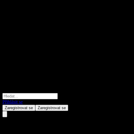
Přihlásit se
Zaregistrovat se
Zaregistrovat se
Assa Abloy AB