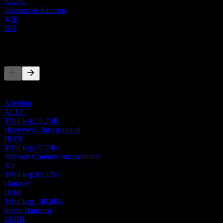
AAPL
Johnson & Johnson
30
JNJ
Konkurenti
Tento seznam je analýza založená na nedávných tržních událostech.
Nejde o investiční doporučení.
Allegion
ALLE
Tržní kap.
11,74B
Honeywell International
HON
Tržní kap.
71,74B
Johnson Controls International
JCI
Tržní kap.
87,13B
Danaher
DHR
Tržní kap.
140,88B
Sierra Bancorp
BSRR