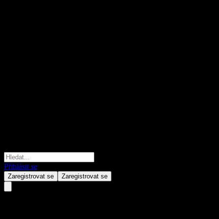
Přihlásit se
Zaregistrovat se
Zaregistrovat se
APi Group