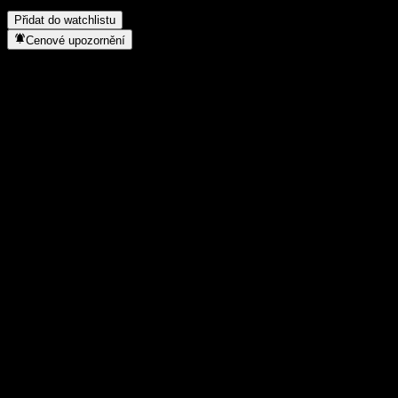
Kdy společnost APi Group provedla split akcií?
▼
Přidat do watchlistu
Cenové upozornění