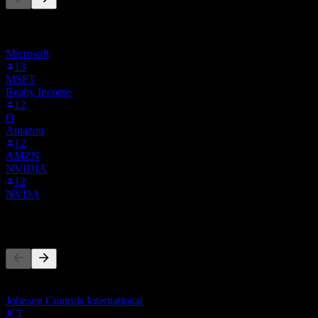
Tento seznam vychází ze seznamů sledovaných titulů uživatelů
Stock Events, kteří sledují APG.BOATS. Není to investiční
doporučení.
Microsoft
13
MSFT
Realty Income
12
O
Amazon
12
AMZN
NVIDIA
12
NVDA
Konkurenti
Tento seznam je analýza založená na nedávných tržních událostech.
Nejde o investiční doporučení.
Johnson Controls International
JCI