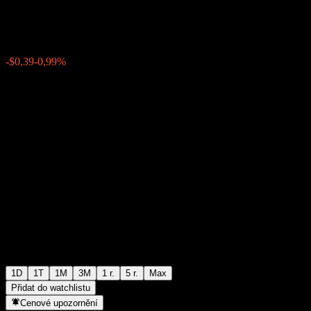
$39,09
60
-$0,39
-0,99%
Wednesday 07:08
1D
1T
1M
3M
1 r.
5 r.
Max
Přidat do watchlistu
Cenové upozornění