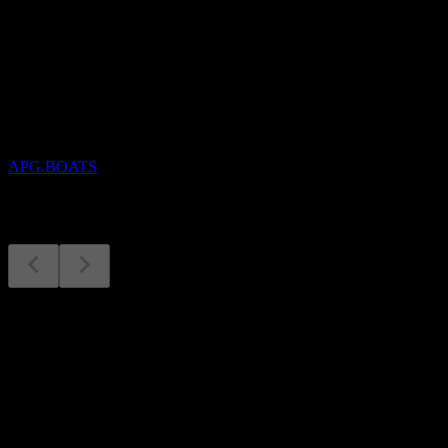
Nadcházející
Výsledky hospodaření
29
OCT
APi Group
APG.BOATS
Výsledky hospodaření
29
Oct
Očekávané
Q3 2025
Q1 2026