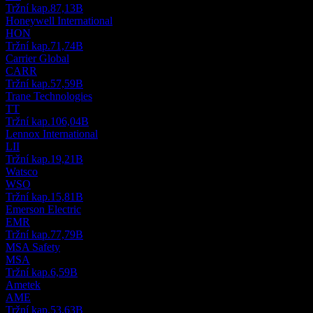
Tržní kap.
87,13B
Honeywell International
HON
Tržní kap.
71,74B
Carrier Global
CARR
Tržní kap.
57,59B
Trane Technologies
TT
Tržní kap.
106,04B
Lennox International
LII
Tržní kap.
19,21B
Watsco
WSO
Tržní kap.
15,81B
Emerson Electric
EMR
Tržní kap.
77,79B
MSA Safety
MSA
Tržní kap.
6,59B
Ametek
AME
Tržní kap.
53,63B