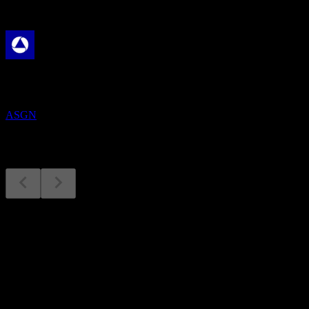
Nadcházející
Výsledky hospodaření
28
OCT
Everforth
ASGN
Výsledky hospodaření
28
Oct
Očekávané
Q1 2025
Q2 2025