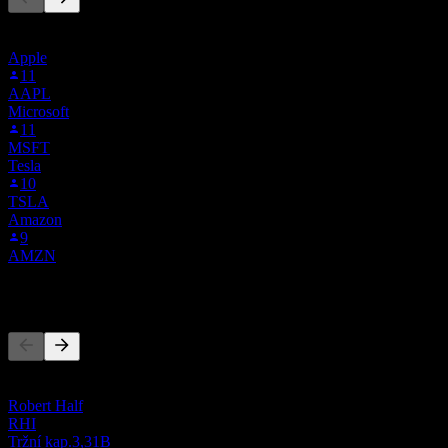
Tento seznam vychází ze seznamů sledovaných titulů uživatelů
Stock Events, kteří sledují ASGN. Není to investiční doporučení.
Apple
11
AAPL
Microsoft
11
MSFT
Tesla
10
TSLA
Amazon
9
AMZN
Konkurenti
Tento seznam je analýza založená na nedávných tržních událostech.
Nejde o investiční doporučení.
Robert Half
RHI
Tržní kap.
3,31B