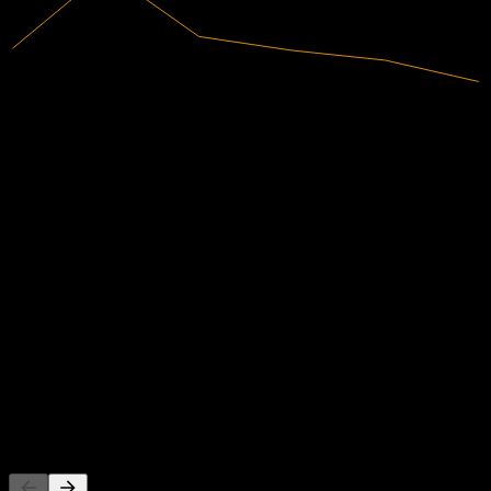
3,98B
Tržby
113,5M
Čistý zisk
Doporučení analytiků
30,33
Průměrná cílová cena
Nejvyšší odhad je 38,00.
Na základě 9 hodnocení za posledních 6 měsíců. Nejde o investiční
doporučení.
Koupit
11
%
Držet
67
%
Prodat
22
%
Lidé také sledují