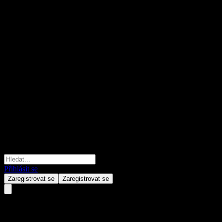
Přihlásit se
Zaregistrovat se
Zaregistrovat se
Everforth