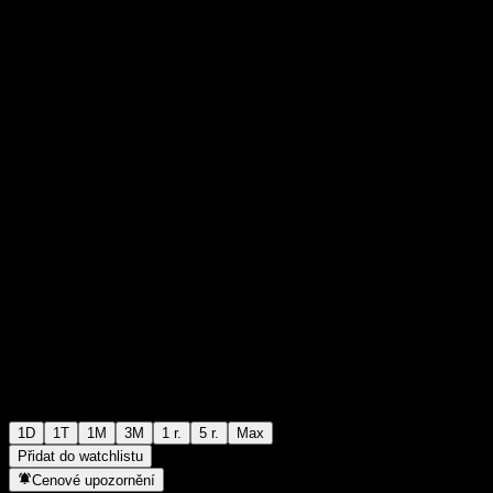
$31,64
32
+$0,00
+0%
Wednesday 19:59
1D
1T
1M
3M
1 r.
5 r.
Max
Přidat do watchlistu
Cenové upozornění