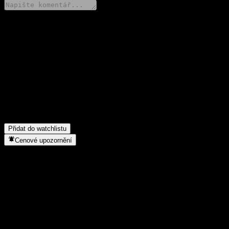
Poděl se o svůj názor
FAQ
Jaká je dnes cena akcie společnosti Gutmann Global Bonds Strate
Jaký ticker má akcie společnosti Gutmann Global Bonds Strategy 
Roste cena akcií společnosti Gutmann Global Bonds Strategy T?
Do jakého sektoru patří Gutmann Global Bonds Strategy T?
▼
Kdy společnost Gutmann Global Bonds Strategy T provedla split a
Přidat do watchlistu
Cenové upozornění