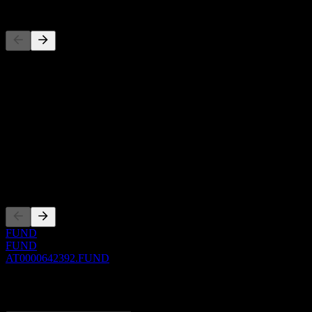
Konkurenti
Tento seznam je analýza založená na nedávných tržních událostech. N
O aplikaci
Show more...
CEO
ISIN
AT0000642392
Zalistování
FUND
FUND
AT0000642392.FUND
0 Comments