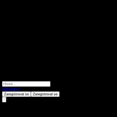
Přihlásit se
Zaregistrovat se
Zaregistrovat se
Gutmann Global Bonds Strateg