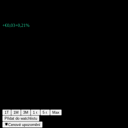
€14,09
0
+€0,03
+0,21%
Poslední týden
1T
1M
3M
1 r.
5 r.
Max
Přidat do watchlistu
Cenové upozornění