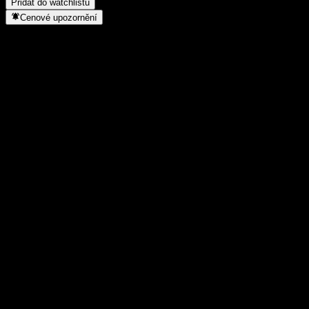
Přidat do watchlistu
Cenové upozornění
Statistiky
Denní maximum
162,9
Denní minimum
162,9
52týdenní maximum
162,9
52týdenní minimum
141,21
Objem obchodů
-
Prům. objem
-
Tržní kap.
0
Poměr P/E
-
Dividendový výnos
-
Dividenda