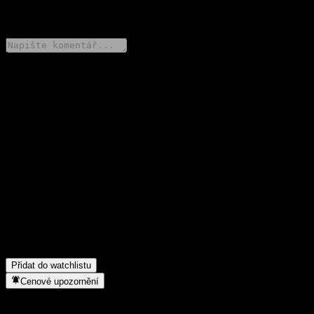
0 Comments
Poděl se o svůj názor
FAQ
Jaká je dnes cena akcie společnosti Raiffeisen-Portfolio-Growth
R VTA?
▼
Jaký ticker má akcie společnosti Raiffeisen-Portfolio-Growth R
VTA?
▼
Roste cena akcií společnosti Raiffeisen-Portfolio-Growth R
VTA?
▼
Do jakého sektoru patří Raiffeisen-Portfolio-Growth R VTA?
▼
Kdy společnost Raiffeisen-Portfolio-Growth R VTA provedla
split akcií?
▼
Přidat do watchlistu
Cenové upozornění