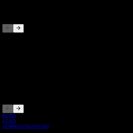
-
Konkurenti
Tento seznam je analýza založená na nedávných tržních událostech.
Nejde o investiční doporučení.
O aplikaci
Show more...
CEO
ISIN
AT0000A279G9
Zalistování
FUND
FUND
AT0000A279G9.FUND