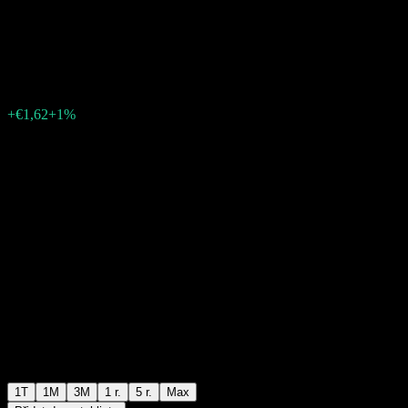
VTA
€162,90
0
+€1,62
+1%
Poslední týden
1T
1M
3M
1 r.
5 r.
Max