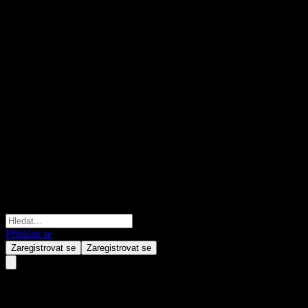
Přihlásit se
Zaregistrovat se
Zaregistrovat se
Raiffeisen-Portfolio-Growth R