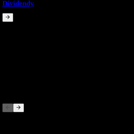
Dividendy
0
%
Dividendový výnos
Jan 26
€0,53
10letý růst
N/A
5letý růst
N/A
3letý růst
N/A
Růst za 1 rok
N/A
Konkurenti
Tento seznam je analýza založená na nedávných tržních událostech. N
O aplikaci