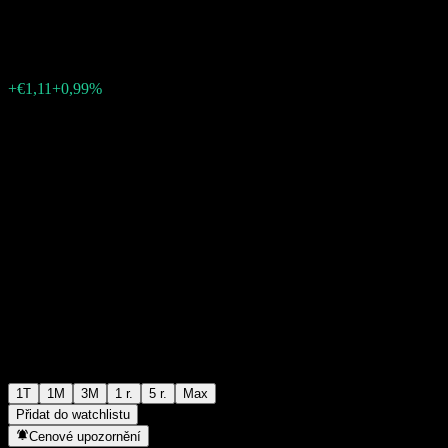
€113,13
1
+€1,11
+0,99%
Poslední týden
1T
1M
3M
1 r.
5 r.
Max
Přidat do watchlistu
Cenové upozornění