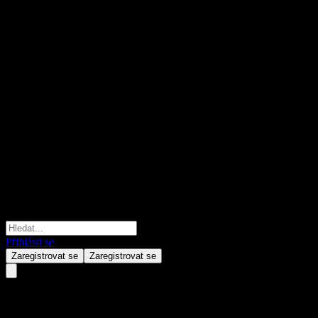
Přihlásit se
Zaregistrovat se
Zaregistrovat se
PB EXCLUSIVELECTION PLU