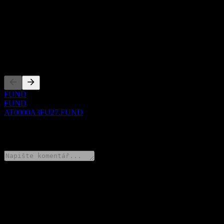
Show more...
CEO
ISIN
AT0000A3FU27
Zalistování
FUND
FUND
AT0000A3FU27.FUND
0 Comments
Poděl se o svůj názor
FAQ