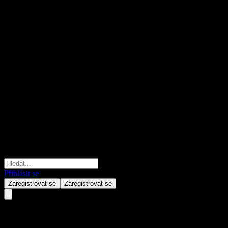
Přihlásit se
Zaregistrovat se
Zaregistrovat se
Australia Commonwealth of... 