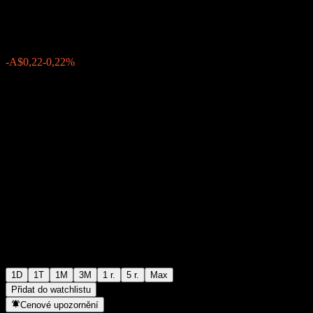
A$97,59
0
-A$0,22
-0,22%
Thursday 15:00
1D
1T
1M
3M
1 r.
5 r.
Max
Přidat do watchlistu
Cenové upozornění