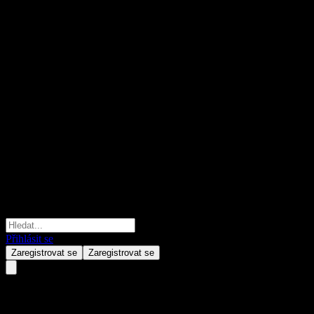
Přihlásit se
Zaregistrovat se
Zaregistrovat se
iShares Screened Wholesale