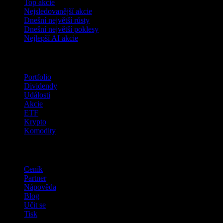
Top akcie
Nejsledovanější akcie
Dnešní největší růsty
Dnešní největší poklesy
Nejlepší AI akcie
Funkce
Portfolio
Dividendy
Události
Akcie
ETF
Krypto
Komodity
company
Ceník
Partner
Nápověda
Blog
Učit se
Tisk