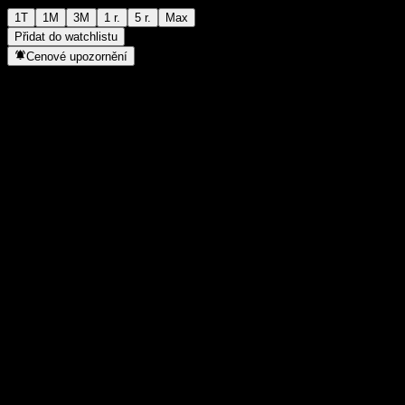
1T
1M
3M
1 r.
5 r.
Max
Přidat do watchlistu
Cenové upozornění
Statistiky
Denní maximum
-
Denní minimum
-
52týdenní maximum
2,17
52týdenní minimum
1,845
Objem obchodů
-
Prům. objem
-
Tržní kap.
0
Poměr P/E
-
Dividendový výnos