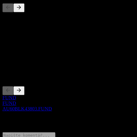
Tento seznam je analýza založená na nedávných tržních událostech.
Nejde o investiční doporučení.
O aplikaci
Show more...
CEO
ISIN
AU60BLK43803
Zalistování
FUND
FUND
AU60BLK43803.FUND
0 Comments