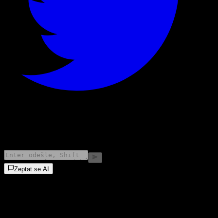
©
2026
Stock Events GmbH
Zeptat se AI