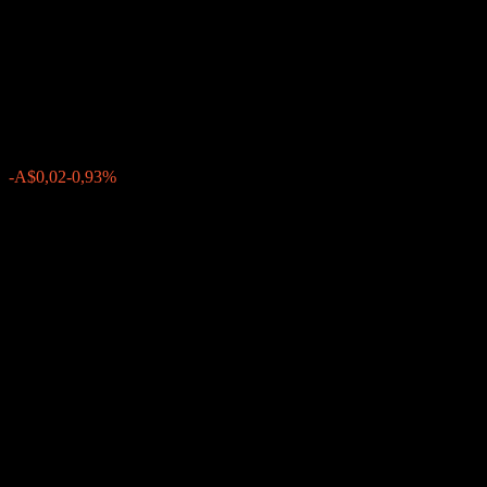
International Equity Index
Fund (Class E & E2 Units)
A$2,06
0
-A$0,02
-0,93%
Poslední týden