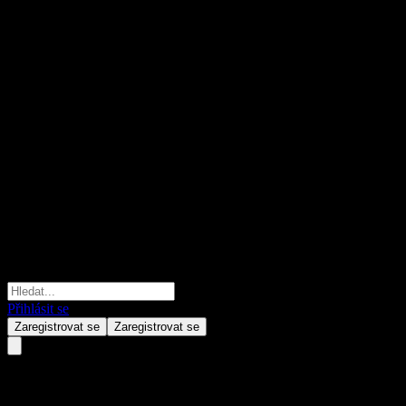
Přihlásit se
Zaregistrovat se
Zaregistrovat se
Vanguard Diversified Bond