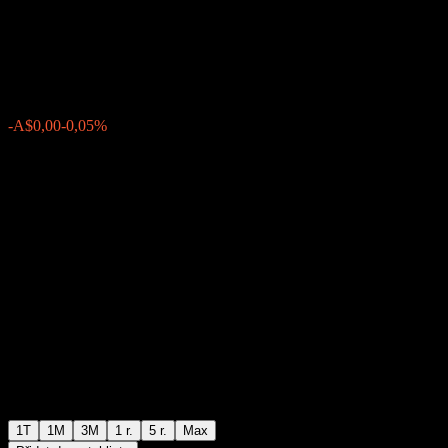
Index Fund
A$0,8177
0
-A$0,00
-0,05%
Poslední týden
1T
1M
3M
1 r.
5 r.
Max