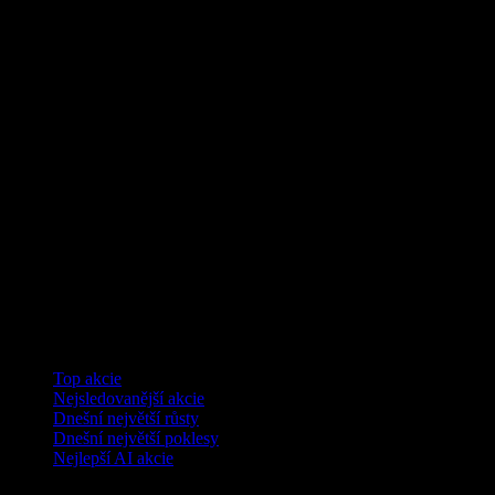
Kolekce
Top akcie
Nejsledovanější akcie
Dnešní největší růsty
Dnešní největší poklesy
Nejlepší AI akcie