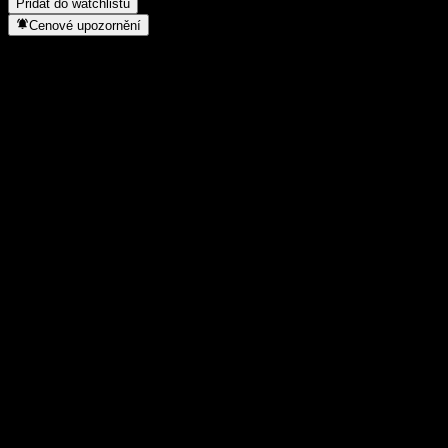
Přidat do watchlistu
Cenové upozornění
Statistiky
Denní maximum
-
Denní minimum
-
52týdenní maximum
0,88
52týdenní minimum
0,8177
Objem obchodů
-
Prům. objem
-
Tržní kap.
0
Poměr P/E
-
Dividendový výnos
3,4%
Dividenda