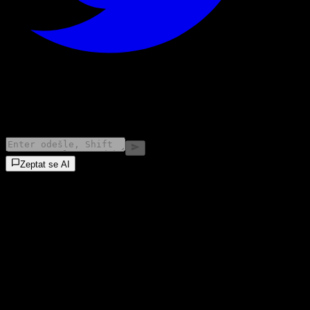
©
2026
Stock Events GmbH
Zeptat se AI