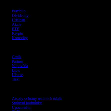
Funkce
Portfolio
Dividendy
Události
Akcie
ETF
Krypto
Komodity
company
Ceník
Partner
Nápověda
Blog
Učit se
Tisk
Právní
Zásady ochrany osobních údajů
Smluvní podmínky
Upozornění