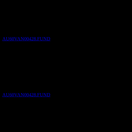
Vyplacená dividenda
30
SEP
27
Vanguard Diversified Bond Index Fund
Odhadované
AU60VAN00428.FUND
Bez dividendy
31
DEC
27
Vanguard Diversified Bond Index Fund
Odhadované
AU60VAN00428.FUND