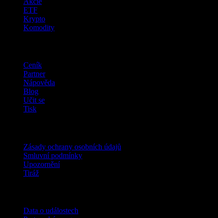
Akcie
ETF
Krypto
Komodity
company
Ceník
Partner
Nápověda
Blog
Učit se
Tisk
Právní
Zásady ochrany osobních údajů
Smluvní podmínky
Upozornění
Tiráž
Pro firmy
Data o událostech