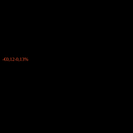
Genossenschaftsbank
Frankfurt am Main 235%
25/31
€95,42
0
-€0,12
-0,13%
Friday 10:31