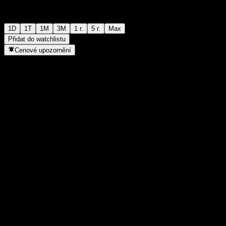
1D
1T
1M
3M
1 r.
5 r.
Max
Přidat do watchlistu
Cenové upozornění
Statistiky
Denní maximum
-
Denní minimum
-
52týdenní maximum
97,78
52týdenní minimum
94,97
Objem obchodů
-
Prům. objem
-
Tržní kap.
0
Poměr P/E