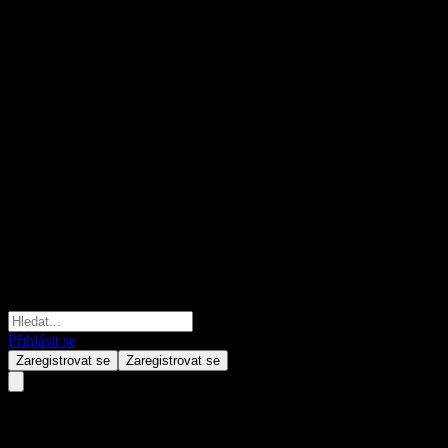
Přihlásit se
Zaregistrovat se
Zaregistrovat se
DZ BANK Deutsche Zentral-