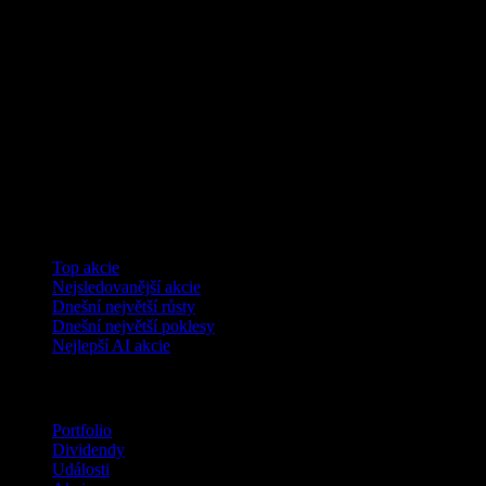
Kolekce
Top akcie
Nejsledovanější akcie
Dnešní největší růsty
Dnešní největší poklesy
Nejlepší AI akcie
Funkce
Portfolio
Dividendy
Události