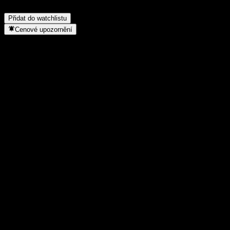
akcií?
▼
Přidat do watchlistu
Cenové upozornění