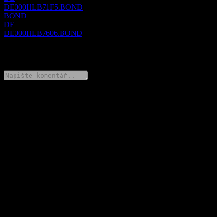
DE000HLB71F5.BOND
BOND
DE
DE000HLB7606.BOND
0 Comments
Poděl se o svůj názor
FAQ
Jaká je dnes cena akcie společnosti Landesbank Hessen-
Thüringen Girozentrale 15% 22/28?
▼
Jaký ticker má akcie společnosti Landesbank Hessen-Thüringen
Girozentrale 15% 22/28?
▼
Roste cena akcií společnosti Landesbank Hessen-Thüringen
Girozentrale 15% 22/28?
▼
Vyplácí Landesbank Hessen-Thüringen Girozentrale 15% 22/28
dividendy?
▼