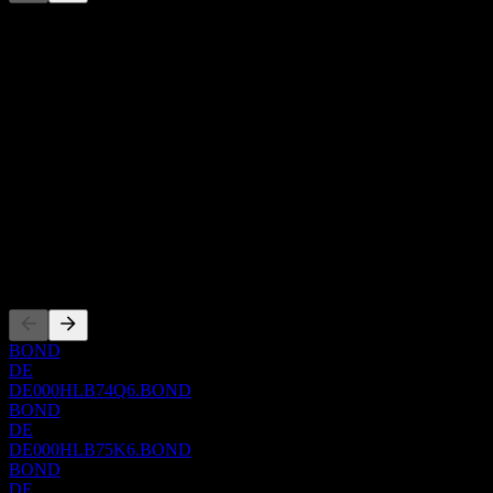
Tento seznam je analýza založená na nedávných tržních událostech.
Nejde o investiční doporučení.
O aplikaci
Show more...
CEO
ISIN
DE000HLB7606
WKN
HLB760
Zalistování
BOND
DE
DE000HLB74Q6.BOND
BOND
DE
DE000HLB75K6.BOND
BOND
DE