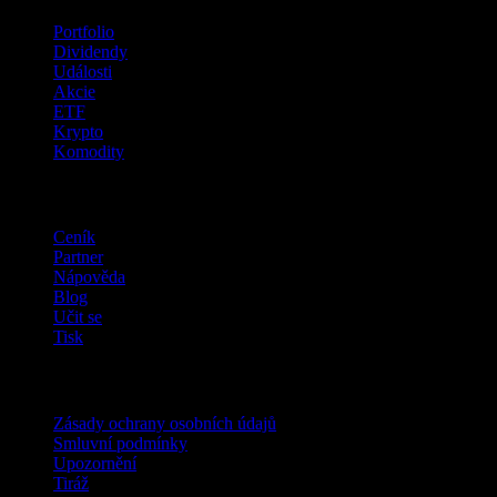
Portfolio
Dividendy
Události
Akcie
ETF
Krypto
Komodity
company
Ceník
Partner
Nápověda
Blog
Učit se
Tisk
Právní
Zásady ochrany osobních údajů
Smluvní podmínky
Upozornění
Tiráž