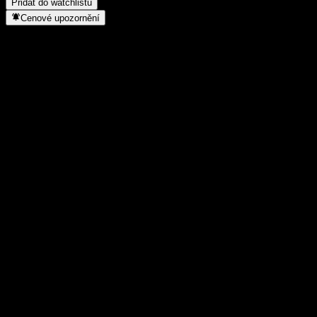
Přidat do watchlistu
Cenové upozornění
Statistiky
Denní maximum
-
Denní minimum
-
52týdenní maximum
99,15
52týdenní minimum
97,45
Objem obchodů
-
Prům. objem
-
Tržní kap.
0
Poměr P/E
-
Dividendový výnos
1,53%
Dividenda