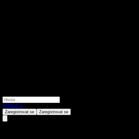
Přihlásit se
Zaregistrovat se
Zaregistrovat se
Landesbank Hessen-Thüringen