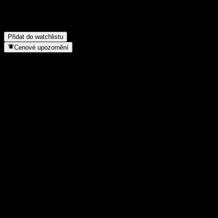
Do jakého sektoru patří Landesbank Hessen-Thüringen
Girozentrale 15% 22/28?
▼
Kdy společnost Landesbank Hessen-Thüringen Girozentrale 15%
22/28 provedla split akcií?
▼
Přidat do watchlistu
Cenové upozornění