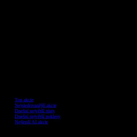
Kolekce
Top akcie
Nejsledovanější akcie
Dnešní největší růsty
Dnešní největší poklesy
Nejlepší AI akcie
Funkce