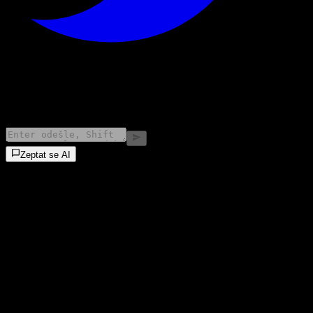
©
2026
Stock Events GmbH
Zeptat se AI