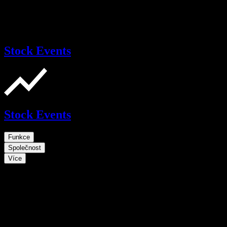
Stock Events
Stock Events
Funkce
Společnost
Více