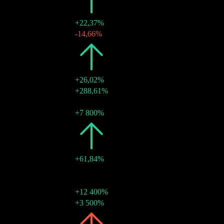
2026
$0,57
+22,37%
18 kvě 2026
$0,26
-14,66%
2025
$0,47
+26,02%
31 pro 2025
$0,31
+288,61%
12 kvě 2025
$0,08
-
12 kvě 2025
$0,08
+7 800%
2024
$0,37
+61,84%
31 pro 2024
$0,21
-
31 pro 2024
$0,00
-
31 pro 2024
$0,13
+12 400%
13 kvě 2024
$0,04
+3 500%