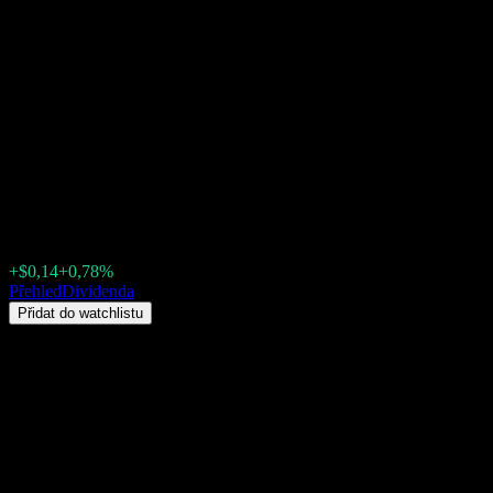
Fidelity Advisor Freedom
Blend 2065 Fund Class I
(FAXFX) Dividenda 2026:
historie, data ex-dividendy &
dividendový výnos
$18,03
+$0,14
+0,78%
Friday 00:00
Přehled
Dividenda
Přidat do watchlistu
Dividendový výnos
3,18%
Výše dividendy
$0,26
Poslední ex-dividend datum
kvě 15, 2026
Datum poslední výplaty
kvě 18, 2026