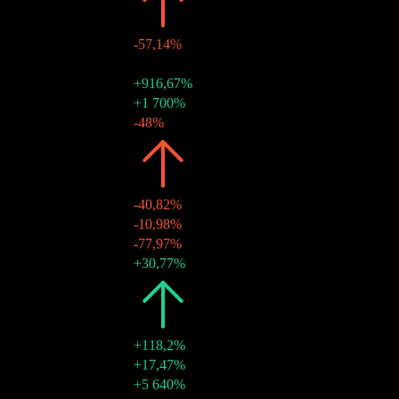
2023
$0,23
-57,14%
29 pro 2023
$0,00
-
29 pro 2023
$0,18
+916,67%
29 pro 2023
$0,02
+1 700%
15 kvě 2023
$0,03
-48%
2022
$0,53
-40,82%
30 pro 2022
$0,23
-10,98%
30 pro 2022
$0,05
-77,97%
09 kvě 2022
$0,26
+30,77%
2021
$0,90
+118,2%
31 pro 2021
$0,20
+17,47%
31 pro 2021
$0,29
+5 640%