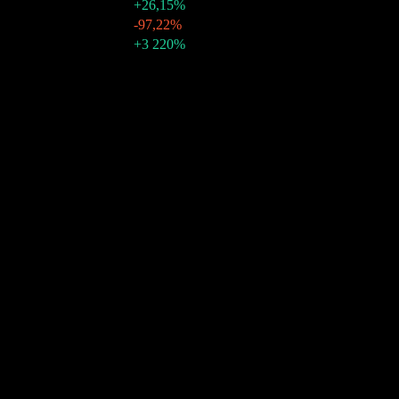
31 pro 2021
$0,25
+26,15%
10 kvě 2021
$0,01
-97,22%
10 kvě 2021
$0,17
+3 220%
10letý růst
N/A
5letý růst
14,67%
3letý růst
45,96%
Růst za 1 rok
47,41%
Komunita