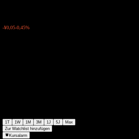
¥11,16
0
-¥0,05
-0,45%
07:00 Heute
1T
1W
1M
3M
1J
5J
Max
Zur Watchlist hinzufügen
Kursalarm