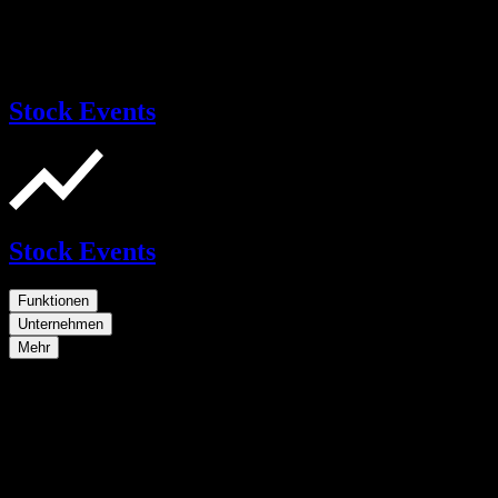
Stock Events
Stock Events
Funktionen
Unternehmen
Mehr