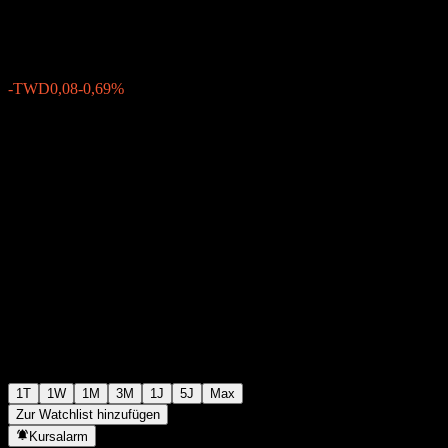
TWD11,53
4
-TWD0,08
-0,69%
Friday 05:30
1T
1W
1M
3M
1J
5J
Max
Zur Watchlist hinzufügen
Kursalarm