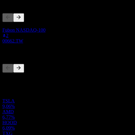
Andere folgen auch
Diese Liste basiert auf den Watchlisten von Stock Events-Nutzern, 
Fubon NASDAQ-100
2
00662.TW
Wettbewerber
Diese Liste ist eine Analyse basierend auf aktuellen Marktereignissen
Portfolio
TSLA
9,06%
AMD
6,77%
HOOD
6,09%
TXG