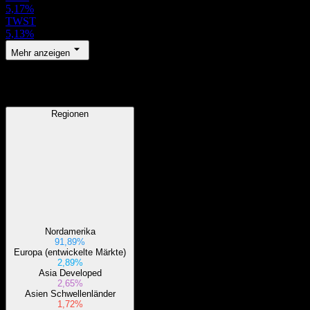
5,17%
TWST
5,13%
Mehr anzeigen
Regionen
Regionen
Nordamerika
91,89%
Europa (entwickelte Märkte)
2,89%
Asia Developed
2,65%
Asien Schwellenländer
1,72%