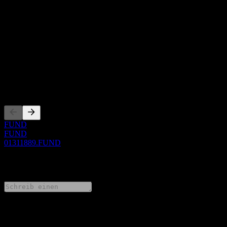
Über
Show more...
CEO
ISIN
01311889
Listings
FUND
FUND
01311889.FUND
0 Comments
Teile deine Gedanken