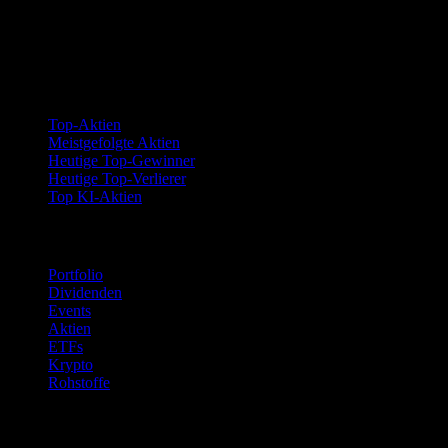
Kollektionen
Top-Aktien
Meistgefolgte Aktien
Heutige Top-Gewinner
Heutige Top-Verlierer
Top KI-Aktien
Funktionen
Portfolio
Dividenden
Events
Aktien
ETFs
Krypto
Rohstoffe
company