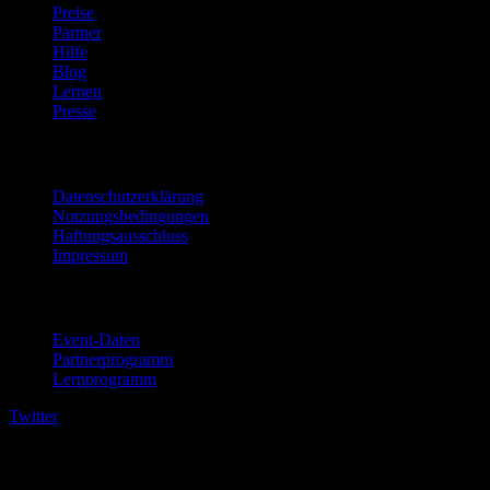
Preise
Partner
Hilfe
Blog
Lernen
Presse
Rechtliches
Datenschutzerklärung
Nutzungsbedingungen
Haftungsausschluss
Impressum
Für Unternehmen
Event-Daten
Partnerprogramm
Lernprogramm
Twitter