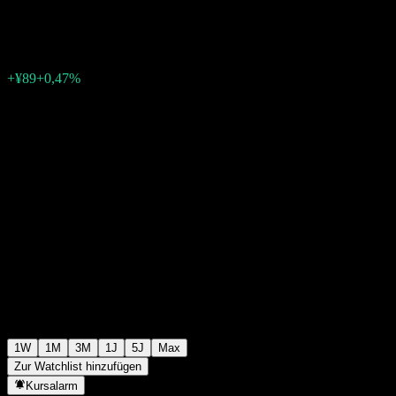
¥19.133
0
+¥89
+0,47%
Letzte Woche
1W
1M
3M
1J
5J
Max
Zur Watchlist hinzufügen
Kursalarm