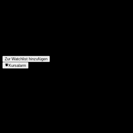
FAQ
Wie ist der Aktienkurs von Nomura TOPIX Index Open heute?
▼
Was ist das Nomura TOPIX Index Open-Aktien-Symbol?
▼
Zahlt Nomura TOPIX Index Open Dividenden?
▼
In welchem Sektor ist Nomura TOPIX Index Open tätig?
▼
Wann hat Nomura TOPIX Index Open einen Split durchgeführt?
▼
Zur Watchlist hinzufügen
Kursalarm