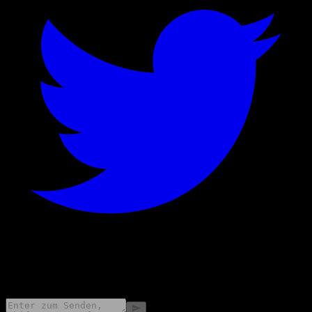
©
2026
Stock Events GmbH