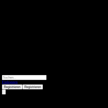
Einloggen
Registrieren
Registrieren
Nomura TOPIX Index Open