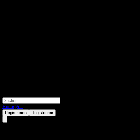
Einloggen
Registrieren
Registrieren
MUAM MUFJ Index 225 Open