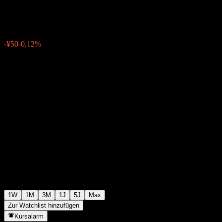
¥43.231
0
-¥50
-0,12%
Letzte Woche
1W
1M
3M
1J
5J
Max
Zur Watchlist hinzufügen
Kursalarm