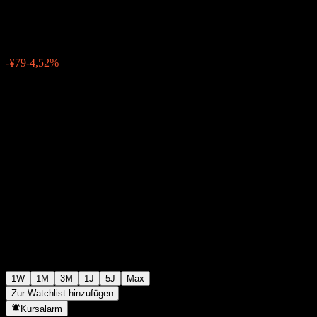
¥1.667
0
-¥79
-4,52%
Letzte Woche
1W
1M
3M
1J
5J
Max
Zur Watchlist hinzufügen
Kursalarm