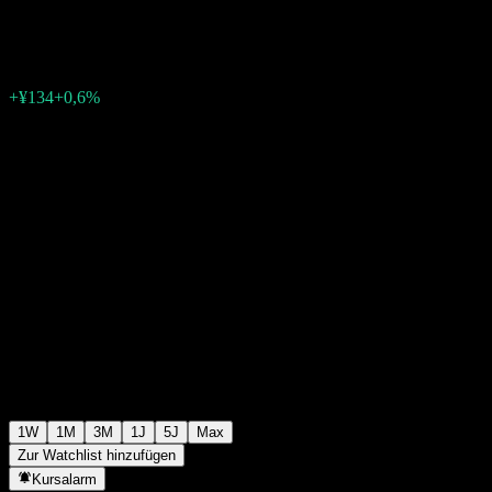
¥22.599
0
+¥134
+0,6%
Letzte Woche
1W
1M
3M
1J
5J
Max
Zur Watchlist hinzufügen
Kursalarm