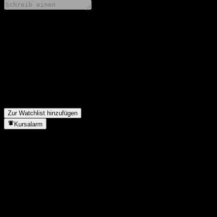
Teile deine Gedanken
FAQ
Wie ist der Aktienkurs von Daiwa No Load Global REIT Fund he
Was ist das Daiwa No Load Global REIT Fund-Aktien-Symbol?
In welchem Sektor ist Daiwa No Load Global REIT Fund tätig?
▼
Wann hat Daiwa No Load Global REIT Fund einen Split durchgef
Zur Watchlist hinzufügen
Kursalarm