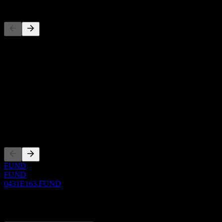
Wettbewerber
Diese Liste ist eine Analyse basierend auf aktuellen Marktereignissen
Über
Show more...
CEO
ISIN
0431E163
Listings
FUND
FUND
0431E163.FUND
0 Comments