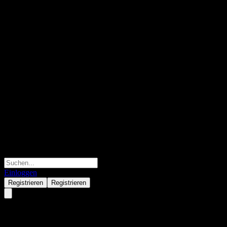
Einloggen
Registrieren
Registrieren
Daiwa No Load Global REIT F