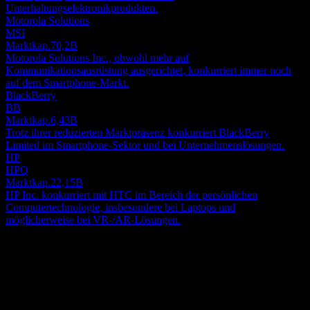
Unterhaltungselektronikprodukten.
Motorola Solutions
MSI
Marktkap.
70,2B
Motorola Solutions Inc., obwohl mehr auf
Kommunikationsausrüstung ausgerichtet, konkurriert immer noch
auf dem Smartphone-Markt.
BlackBerry
BB
Marktkap.
6,43B
Trotz ihrer reduzierten Marktpräsenz konkurriert BlackBerry
Limited im Smartphone-Sektor und bei Unternehmenslösungen.
HP
HPQ
Marktkap.
22,15B
HP Inc. konkurriert mit HTC im Bereich der persönlichen
Computertechnologie, insbesondere bei Laptops und
möglicherweise bei VR-/AR-Lösungen.
Über
HTC wurde 1997 gegründet, hat seinen Hauptsitz in Taoyuan,
Taiwan, und ist ein weltweit agierendes Unternehmen, das sich auf
das Design, die Produktion und den Vertrieb von hochentwickelten