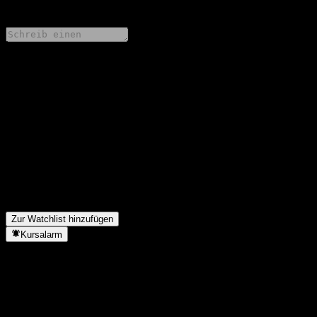
0 Comments
Teile deine Gedanken
FAQ
Was ist das HTC-Aktien-Symbol?
▼
Wann veröffentlicht HTC die nächsten Quartalszahlen?
▼
Wie waren die Quartalszahlen von HTC im letzten Quartal?
▼
Zahlt HTC Dividenden?
▼
In welchem Sektor ist HTC tätig?
▼
Wann hat HTC einen Split durchgeführt?
▼
Zur Watchlist hinzufügen
Kursalarm