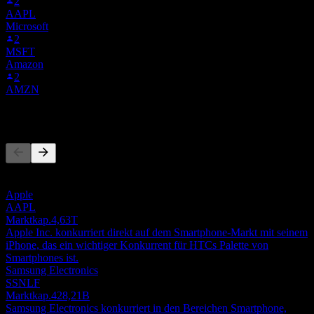
2
AAPL
Microsoft
2
MSFT
Amazon
2
AMZN
Wettbewerber
Diese Liste ist eine Analyse basierend auf aktuellen
Marktereignissen. Sie ist keine Anlageempfehlung.
Apple
AAPL
Marktkap.
4,63T
Apple Inc. konkurriert direkt auf dem Smartphone-Markt mit seinem
iPhone, das ein wichtiger Konkurrent für HTCs Palette von
Smartphones ist.
Samsung Electronics
SSNLF
Marktkap.
428,21B
Samsung Electronics konkurriert in den Bereichen Smartphone,