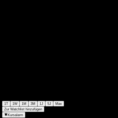
$0,000000
9
+$0,00
+0%
Friday 12:17
1T
1W
1M
3M
1J
5J
Max
Zur Watchlist hinzufügen
Kursalarm