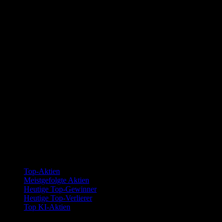
Kollektionen
Top-Aktien
Meistgefolgte Aktien
Heutige Top-Gewinner
Heutige Top-Verlierer
Top KI-Aktien