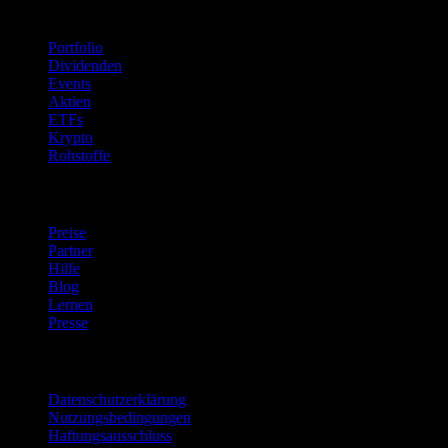
Funktionen
Portfolio
Dividenden
Events
Aktien
ETFs
Krypto
Rohstoffe
company
Preise
Partner
Hilfe
Blog
Lernen
Presse
Rechtliches
Datenschutzerklärung
Nutzungsbedingungen
Haftungsausschluss