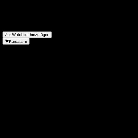
Zahlt SpareBank 1 Ringerike Hadeland Dividenden?
▼
Wie viele Mitarbeiter hat SpareBank 1 Ringerike Hadeland?
▼
In welchem Sektor ist SpareBank 1 Ringerike Hadeland tätig?
▼
Wann hat SpareBank 1 Ringerike Hadeland einen Split
durchgeführt?
▼
Wo hat SpareBank 1 Ringerike Hadeland seinen Hauptsitz?
▼
Zur Watchlist hinzufügen
Kursalarm