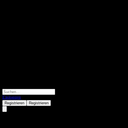
Einloggen
Registrieren
Registrieren
SpareBank 1 Ringerike