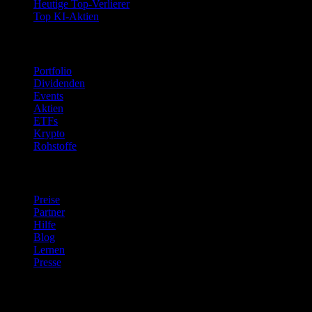
Heutige Top-Verlierer
Top KI-Aktien
Funktionen
Portfolio
Dividenden
Events
Aktien
ETFs
Krypto
Rohstoffe
company
Preise
Partner
Hilfe
Blog
Lernen
Presse
Rechtliches