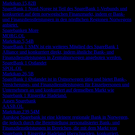
Marktkap.
15,82B
SpareBank 1 Nord-Norge ist Teil des SpareBank 1-Verbunds und
konkurriert auf dem norwegischen Finanzmarkt, indem er Bank-
und Finanzdienstleistungen in den nördlichen Regionen Norwegens
anbietet.
Sparebanken More
MORG.OL
Marktkap.
5,54B
SpareBank 1 SMN ist ein weiteres Mitglied des SpareBank 1
Alliance und konkurriert direkt, indem ähnliche Bank- und
Finanzdienstleistungen in Zentralnorwegen angeboten werden.
SpareBank 1 Ostlandet
SPOL.OL
Marktkap.
26,5B
SpareBank 1 Østlandet ist in Ostnorwegen tätig und bietet Bank-,
Versicherungs- und Finanzdienstleistungen für Einzelpersonen und
Unternehmen an und konkurriert auf demselben Markt wie
Sparebank 1 Ringerike Hadeland.
Aasen Sparebank
AASB.OL
Marktkap.
239,54M
Aurskog Sparebank ist eine kleinere regionale Bank in Norwegen,
die jedoch durch die Bereitstellung personalisierter Bank- und
Finanzdienstleistungen in Bereichen, die mit dem Markt von
Sparebank 1 Ringerike Hadeland überschneiden, konkurriert.