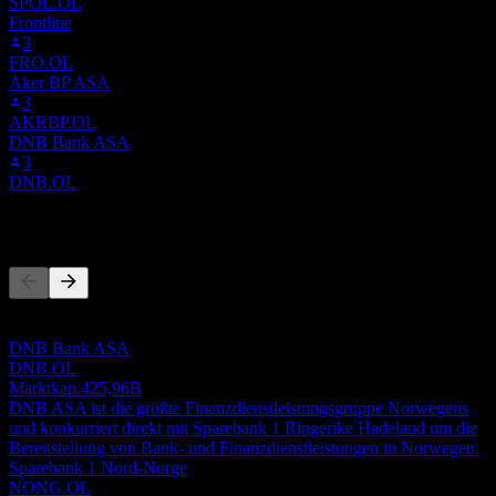
SPOL.OL
Frontline
3
FRO.OL
Aker BP ASA
3
AKRBP.OL
DNB Bank ASA
3
DNB.OL
Wettbewerber
Diese Liste ist eine Analyse basierend auf aktuellen
Marktereignissen. Sie ist keine Anlageempfehlung.
DNB Bank ASA
DNB.OL
Marktkap.
425,96B
DNB ASA ist die größte Finanzdienstleistungsgruppe Norwegens
und konkurriert direkt mit Sparebank 1 Ringerike Hadeland um die
Bereitstellung von Bank- und Finanzdienstleistungen in Norwegen.
Sparebank 1 Nord-Norge
NONG.OL