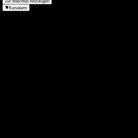
Zur Watchlist hinzufügen
Kursalarm
Statistiken
Tageshoch
434
Tagestief
434
52W-Hoch
434
52W-Tief
434
Volumen
0
Ø Volumen
-
Marktkap.
0
KGV
-
Dividendenrendite
6,07%
Dividende