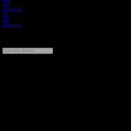
GB
0N01.LSE
OL
NO
RING.OL
0 Comments
Teile deine Gedanken
FAQ
Wie ist der Aktienkurs von SpareBank 1 Ringerike Hadeland
heute?
▼
Was ist das SpareBank 1 Ringerike Hadeland-Aktien-Symbol?
▼
Wann veröffentlicht SpareBank 1 Ringerike Hadeland die
nächsten Quartalszahlen?
▼
Wie waren die Quartalszahlen von SpareBank 1 Ringerike
Hadeland im letzten Quartal?
▼