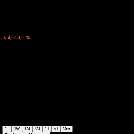
Hadeland
kr434,00
8
-kr4,00
-0,91%
Friday 07:00
1T
1W
1M
3M
1J
5J
Max