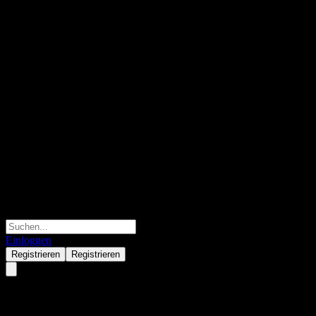
Einloggen
Registrieren
Registrieren
CI U.S. Small/Mid Cap Equity C