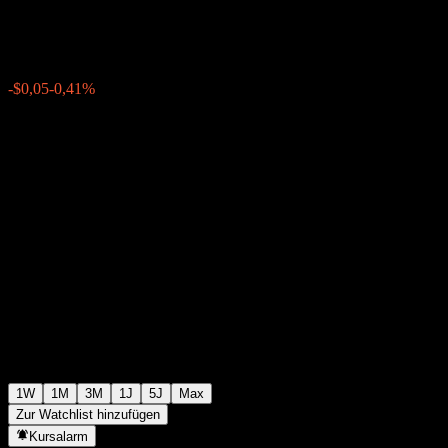
$12,01
0
-$0,05
-0,41%
Letzte Woche
1W
1M
3M
1J
5J
Max
Zur Watchlist hinzufügen
Kursalarm