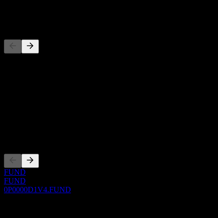
-
Wettbewerber
Diese Liste ist eine Analyse basierend auf aktuellen
Marktereignissen. Sie ist keine Anlageempfehlung.
Über
Show more...
CEO
Listings
FUND
FUND
0P0000D1V4.FUND
0 Comments