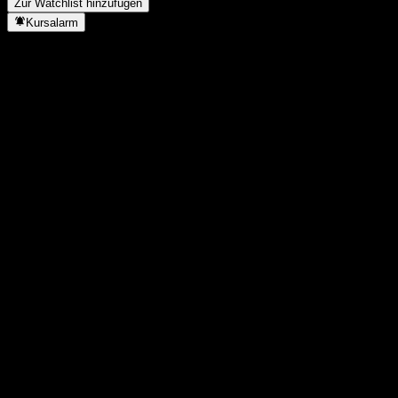
Zur Watchlist hinzufügen
Kursalarm
Statistiken
Tageshoch
3.112
Tagestief
3.112
52W-Hoch
4.453
52W-Tief
1.359
Volumen
-
Ø Volumen
-
Marktkap.
0
KGV
-
Dividendenrendite
-
Dividende