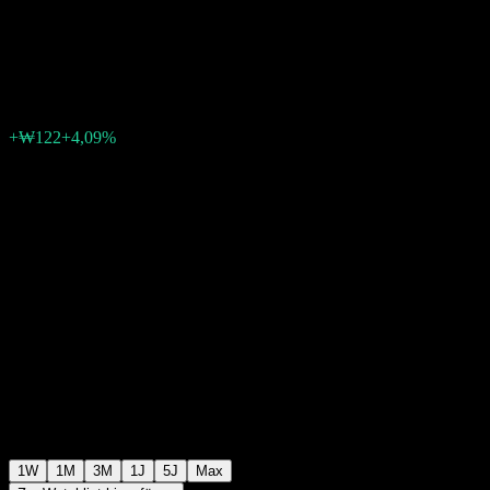
Equity 1 C
₩3.112
0
+₩122
+4,09%
Letzte Woche
1W
1M
3M
1J
5J
Max