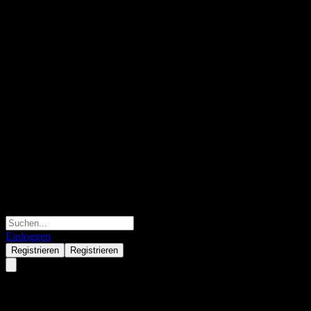
Einloggen
Registrieren
Registrieren
Woori Rising Korea Feeder