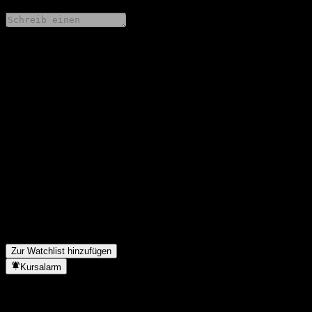
Teile deine Gedanken
FAQ
Wie ist der Aktienkurs von Woori Rising Korea Feeder Equity 1
C heute?
▼
Was ist das Woori Rising Korea Feeder Equity 1 C-Aktien-
Symbol?
▼
Steigt der Aktienkurs von Woori Rising Korea Feeder Equity 1
C?
▼
In welchem Sektor ist Woori Rising Korea Feeder Equity 1 C
tätig?
▼
Wann hat Woori Rising Korea Feeder Equity 1 C einen Split
durchgeführt?
▼
Zur Watchlist hinzufügen
Kursalarm