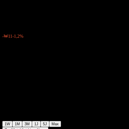
Feeder Equity 1 Ae
₩912
0
-₩11
-1,2%
Letzte Woche
1W
1M
3M
1J
5J
Max