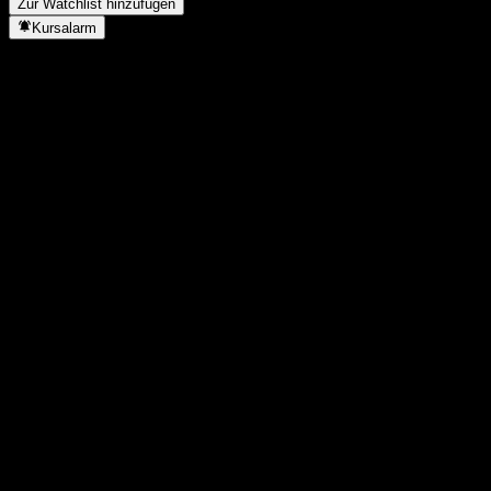
Zur Watchlist hinzufügen
Kursalarm
Statistiken
Tageshoch
912
Tagestief
912
52W-Hoch
1.426
52W-Tief
887
Volumen
-
Ø Volumen
-
Marktkap.
0
KGV
-
Dividendenrendite
-
Dividende