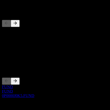
-
Wettbewerber
Diese Liste ist eine Analyse basierend auf aktuellen
Marktereignissen. Sie ist keine Anlageempfehlung.
Über
Show more...
CEO
Listings
FUND
FUND
0P0000J0K5.FUND
0 Comments