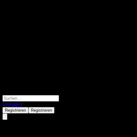
Einloggen
Registrieren
Registrieren
KyoboAXA Power Brazil