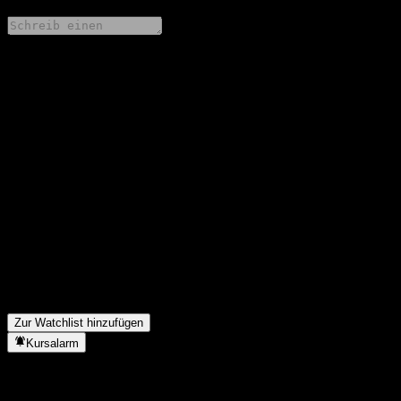
Teile deine Gedanken
FAQ
Wie ist der Aktienkurs von KyoboAXA Power Brazil Feeder
Equity 1 Ae heute?
▼
Was ist das KyoboAXA Power Brazil Feeder Equity 1 Ae-
Aktien-Symbol?
▼
Steigt der Aktienkurs von KyoboAXA Power Brazil Feeder
Equity 1 Ae?
▼
In welchem Sektor ist KyoboAXA Power Brazil Feeder Equity 1
Ae tätig?
▼
Wann hat KyoboAXA Power Brazil Feeder Equity 1 Ae einen
Split durchgeführt?
▼
Zur Watchlist hinzufügen
Kursalarm