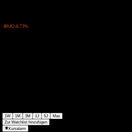
$110,70
0
-$0,82
-0,73%
Letzte Woche
1W
1M
3M
1J
5J
Max
Zur Watchlist hinzufügen
Kursalarm