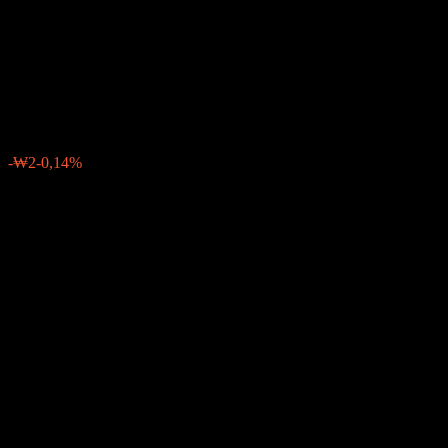
Feeder Equity Balanced-Fund
of Funds C
₩1.141
0
-₩2
-0,14%
Letzte Woche