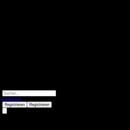
Einloggen
Registrieren
Registrieren
Woori Franklin US Income