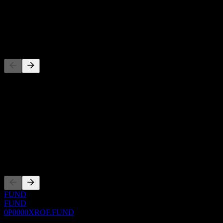
-
Dividende
-
Wettbewerber
Diese Liste ist eine Analyse basierend auf aktuellen
Marktereignissen. Sie ist keine Anlageempfehlung.
Über
Show more...
CEO
Listings
FUND
FUND
0P0000XROF.FUND