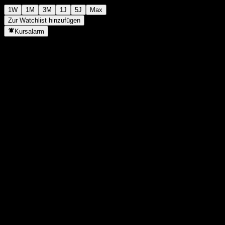
1W
1M
3M
1J
5J
Max
Zur Watchlist hinzufügen
Kursalarm
Statistiken
Tageshoch
1.141
Tagestief
1.141
52W-Hoch
1.143
52W-Tief
1.033
Volumen
-
Ø Volumen
-
Marktkap.
0
KGV
-
Dividendenrendite