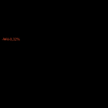
America Feeder Equity-Fund
of Funds S
₩1.182
0
-₩4
-0,32%
Letzte Woche