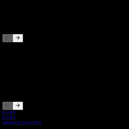
-
Dividende
-
Wettbewerber
Diese Liste ist eine Analyse basierend auf aktuellen
Marktereignissen. Sie ist keine Anlageempfehlung.
Über
Show more...
CEO
Listings
FUND
FUND
0P00012S3A.FUND