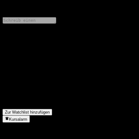
0 Comments
Teile deine Gedanken
FAQ
Wie ist der Aktienkurs von Kiwoom Schroder Latin America
Feeder Equity-Fund of Funds S heute?
▼
Was ist das Kiwoom Schroder Latin America Feeder Equity-
Fund of Funds S-Aktien-Symbol?
▼
In welchem Sektor ist Kiwoom Schroder Latin America Feeder
Equity-Fund of Funds S tätig?
▼
Wann hat Kiwoom Schroder Latin America Feeder Equity-Fund
of Funds S einen Split durchgeführt?
▼
Zur Watchlist hinzufügen
Kursalarm