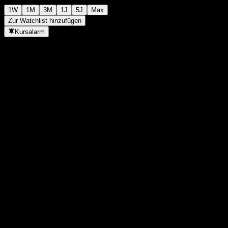
1W
1M
3M
1J
5J
Max
Zur Watchlist hinzufügen
Kursalarm
Statistiken
Tageshoch
1.182
Tagestief
1.182
52W-Hoch
1.253
52W-Tief
1.115
Volumen
-
Ø Volumen
-
Marktkap.
0
KGV
-
Dividendenrendite