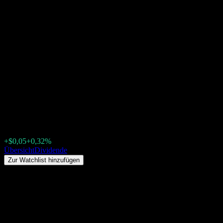
Canada Life Balanced
Portfolio A USD
(0P00014NYY.FUND)
Dividende 2026: Historie, Ex-
Dividendentermine &
Dividendenrendite
$14,52
+$0,05
+0,32%
Wednesday 00:00
Übersicht
Dividende
Zur Watchlist hinzufügen
Dividendenrendite
9,2%
Dividendenbetrag
$1,34
Letzter Ex-Dividendentag
Dez. 23, 2025