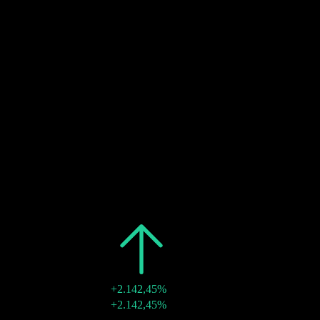
Dividendenzahlung
Geschätzt
23
DEC
27
Dividendenabschlag
Geschätzt
23
DEC
27
Dividendenzahlung
Geschätzt
Vergangen
Datum
Betrag
Änderung
2025
$1,34
+2.142,45%
23 Dez. 2025
$1,34
+2.142,45%