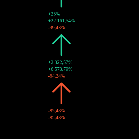
+25%
24 Dez. 2021
$0,87
+22.161,54%
17 Sep. 2021
$0,00
-99,43%
2020
$0,70
+2.322,57%
24 Dez. 2020
$0,69
+6.573,79%
18 Sep. 2020
$0,01
-64,24%
2019
$0,03
-85,48%
20 Dez. 2019
$0,03
-85,48%
2018
$0,20
-
21 Dez. 2018
$0,20
-
10J Wachstum