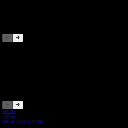
-
Dividende
-
Wettbewerber
Diese Liste ist eine Analyse basierend auf aktuellen
Marktereignissen. Sie ist keine Anlageempfehlung.
Über
Show more...
CEO
Listings
FUND
FUND
0P00015QNN.FUND