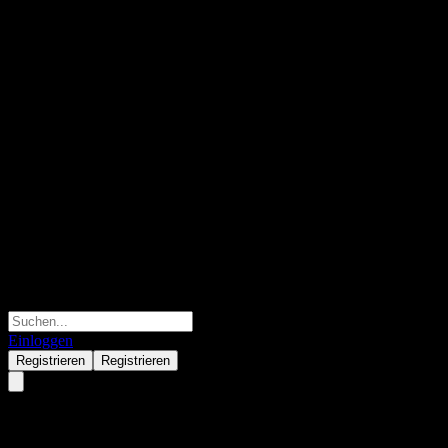
Einloggen
Registrieren
Registrieren
Shinhan SOL KOSPI 200