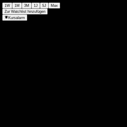
1W
1M
3M
1J
5J
Max
Zur Watchlist hinzufügen
Kursalarm
Statistiken
Tageshoch
4.243
Tagestief
4.243
52W-Hoch
6.034
52W-Tief
1.691
Volumen
-
Ø Volumen
-
Marktkap.
0
KGV
-
Dividendenrendite