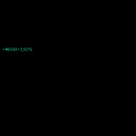
Index Feeder Balanced-
Derivatives 1 Au
₩4.243
0
+₩160
+3,91%
Letzte Woche