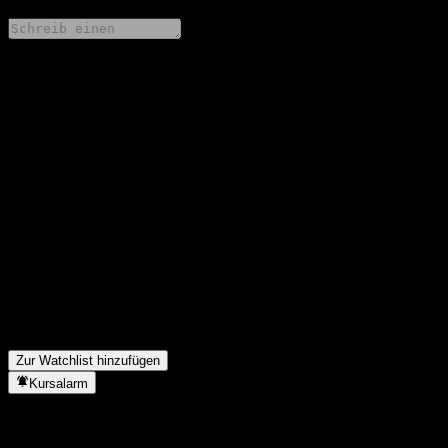
Teile deine Gedanken
FAQ
Wie ist der Aktienkurs von Fondo Mutuo Santander Renta Extra
Largo Plazo UF III heute?
▼
Was ist das Fondo Mutuo Santander Renta Extra Largo Plazo UF
III-Aktien-Symbol?
▼
Steigt der Aktienkurs von Fondo Mutuo Santander Renta Extra
Largo Plazo UF III?
▼
In welchem Sektor ist Fondo Mutuo Santander Renta Extra
Largo Plazo UF III tätig?
▼
Wann hat Fondo Mutuo Santander Renta Extra Largo Plazo UF
III einen Split durchgeführt?
▼
Zur Watchlist hinzufügen
Kursalarm