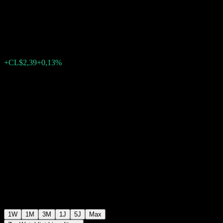
Extra Largo Plazo UF III
CL$1.902,01
0
+CL$2,39
+0,13%
Letzte Woche
1W
1M
3M
1J
5J
Max