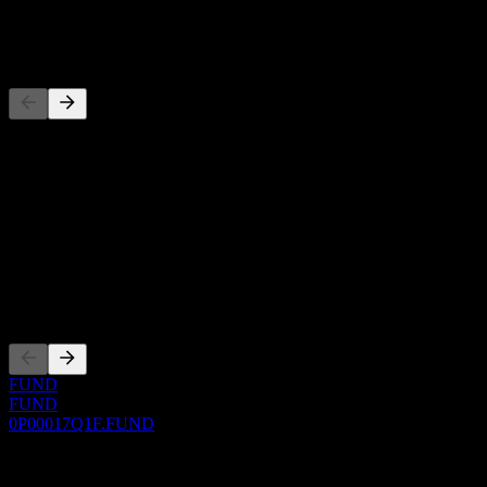
-
Wettbewerber
Diese Liste ist eine Analyse basierend auf aktuellen
Marktereignissen. Sie ist keine Anlageempfehlung.
Über
Show more...
CEO
Listings
FUND
FUND
0P00017Q1F.FUND
0 Comments