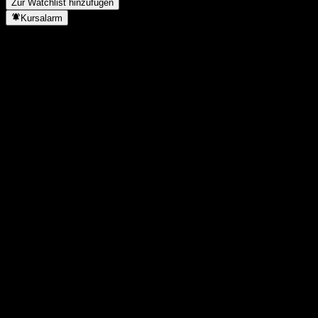
Zur Watchlist hinzufügen
Kursalarm
Statistiken
Tageshoch
1.902,01
Tagestief
1.902,01
52W-Hoch
1.906,18
52W-Tief
1.777,62
Volumen
-
Ø Volumen
-
Marktkap.
0
KGV
-
Dividendenrendite
-
Dividende