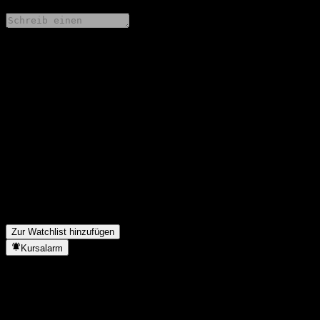
Teile deine Gedanken
FAQ
Wie ist der Aktienkurs von Tai Kang SHS Value Selected mix
heute?
▼
Was ist das Tai Kang SHS Value Selected mix-Aktien-Symbol?
▼
Steigt der Aktienkurs von Tai Kang SHS Value Selected mix?
▼
In welchem Sektor ist Tai Kang SHS Value Selected mix tätig?
▼
Wann hat Tai Kang SHS Value Selected mix einen Split
durchgeführt?
▼
Zur Watchlist hinzufügen
Kursalarm