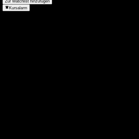
Zur Watchlist hinzufügen
Kursalarm
Statistiken
Tageshoch
1,8733
Tagestief
1,8733
52W-Hoch
2,01
52W-Tief
1,567
Volumen
-
Ø Volumen
-
Marktkap.
0
KGV
-
Dividendenrendite
-
Dividende