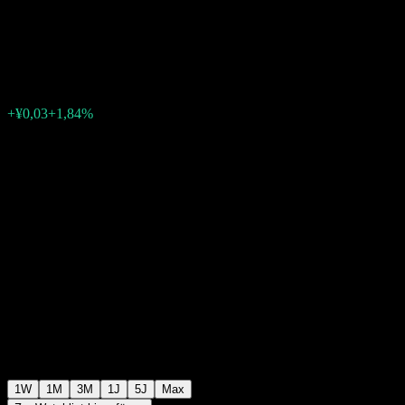
mix
¥1,8733
0
+¥0,03
+1,84%
Letzte Woche
1W
1M
3M
1J
5J
Max