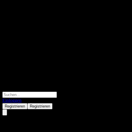
Einloggen
Registrieren
Registrieren
Tai Kang SHS Value Selected