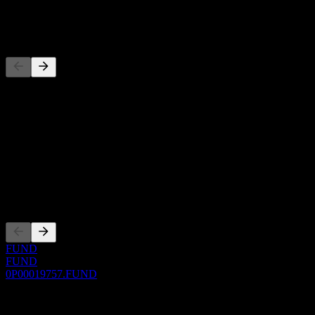
-
Wettbewerber
Diese Liste ist eine Analyse basierend auf aktuellen
Marktereignissen. Sie ist keine Anlageempfehlung.
Über
Show more...
CEO
Listings
FUND
FUND
0P00019757.FUND
0 Comments