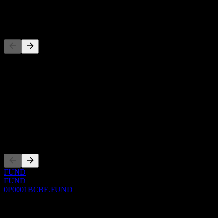
-
Wettbewerber
Diese Liste ist eine Analyse basierend auf aktuellen
Marktereignissen. Sie ist keine Anlageempfehlung.
Über
Show more...
CEO
Listings
FUND
FUND
0P0001BCBE.FUND
0 Comments