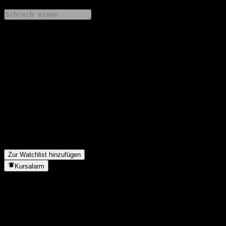
Teile deine Gedanken
FAQ
Wie ist der Aktienkurs von Penghua Strategy Return Alloc heute?
▼
Was ist das Penghua Strategy Return Alloc-Aktien-Symbol?
▼
Steigt der Aktienkurs von Penghua Strategy Return Alloc?
▼
In welchem Sektor ist Penghua Strategy Return Alloc tätig?
▼
Wann hat Penghua Strategy Return Alloc einen Split
durchgeführt?
▼
Zur Watchlist hinzufügen
Kursalarm