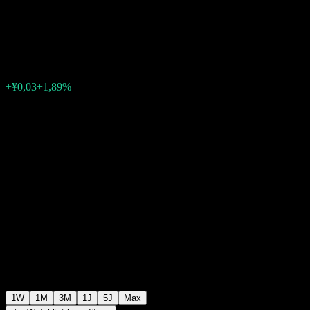
Alloc
¥1,7641
0
+¥0,03
+1,89%
Letzte Woche
1W
1M
3M
1J
5J
Max