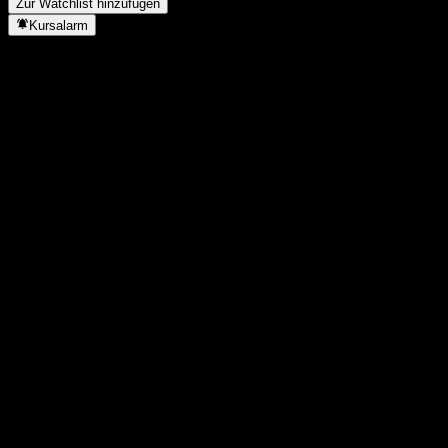
Zur Watchlist hinzufügen
Kursalarm
Statistiken
Tageshoch
1,7641
Tagestief
1,7641
52W-Hoch
1,9747
52W-Tief
1,343
Volumen
-
Ø Volumen
-
Marktkap.
0
KGV
-
Dividendenrendite
-
Dividende