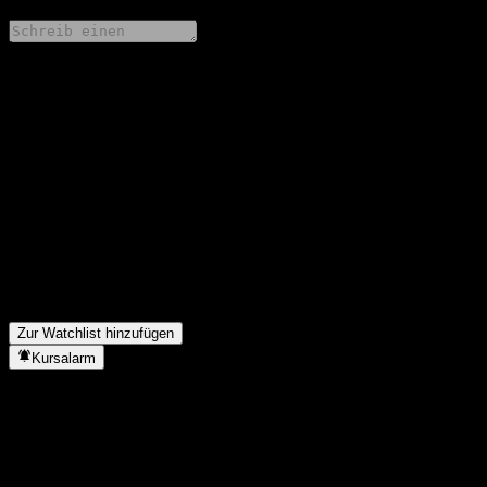
Teile deine Gedanken
FAQ
Wie ist der Aktienkurs von Fondo Mutuo Security Latam J heute?
▼
Was ist das Fondo Mutuo Security Latam J-Aktien-Symbol?
▼
Steigt der Aktienkurs von Fondo Mutuo Security Latam J?
▼
In welchem Sektor ist Fondo Mutuo Security Latam J tätig?
▼
Wann hat Fondo Mutuo Security Latam J einen Split
durchgeführt?
▼
Zur Watchlist hinzufügen
Kursalarm