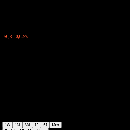
J
$1.377,59
0
-$0,31
-0,02%
Letzte Woche
1W
1M
3M
1J
5J
Max