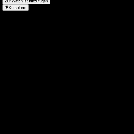
Zur Watchlist hinzufügen
Kursalarm
Statistiken
Tageshoch
1.377,59
Tagestief
1.377,59
52W-Hoch
1.497,72
52W-Tief
979,3
Volumen
-
Ø Volumen
-
Marktkap.
0
KGV
-
Dividendenrendite
-
Dividende