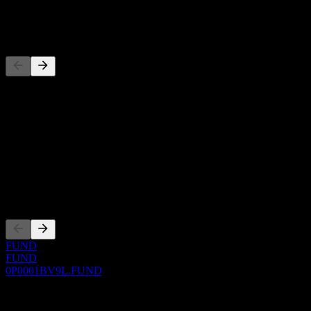
-
Wettbewerber
Diese Liste ist eine Analyse basierend auf aktuellen
Marktereignissen. Sie ist keine Anlageempfehlung.
Über
Show more...
CEO
Listings
FUND
FUND
0P0001BV9L.FUND
0 Comments